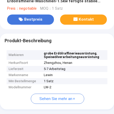
Erdölraffinerie-Maschinen-1.5kw fertigte stabile
Leistung besonders an
Preis：negotiable
MOQ：1 Satz
Bestpreis
Kontakt
Produkt-Beschreibung
,
grobe Erdölraffinerieausrüstung
Markieren
Speiseölverarbeitungsausrüstung
Herkunftsort
Zhengzhou, Henan
Lieferzeit
5-7 Arbeitstag
Markenname
Lewin
Min Bestellmenge
1 Satz
Modellnummer
LW-2
Sehen Sie mehr an