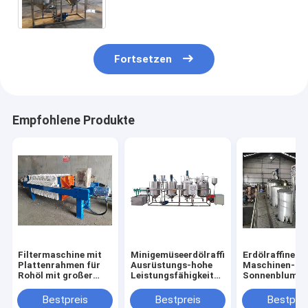
Leistung besonders an
Fortsetzen
Empfohlene Produkte
Filtermaschine mit
Minigemüseerdölraffinerie-
Erdölraffinerie
Plattenrahmen für
Ausrüstungs-hohe
Maschinen-
Rohöl mit großer
Leistungsfähigkeits-
Sonnenblumen
Kapazität
Palmöl-
Erdölraffinerie
Raffinierungs-
Prozess-Masc
Bestpreis
Bestpreis
Bestprei
Maschinerie
der Energie-3