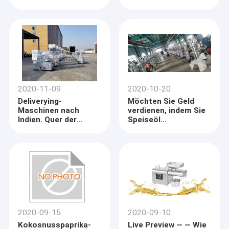
2020-11-09
2020-10-20
Deliverying-
Möchten Sie Geld
Maschinen nach
verdienen, indem Sie
Indien. Quer der
Speiseöl
Ozean gerade, zum
produzieren?
Sie zu treffen!
Haus
Seit 1998 Henan Lewin Industrial Development Co. ,
Produkte
Wurde Ltd. offiziell registriert unter Henan-
Firmenregister gefunden. Es ist ein Unternehmen, das
2020-09-15
2020-09-10
Videos
die Fähigkeit für Fertigung, Forschung u. Entwicklung,
Kokosnusspaprika-
Live Preview — — Wie