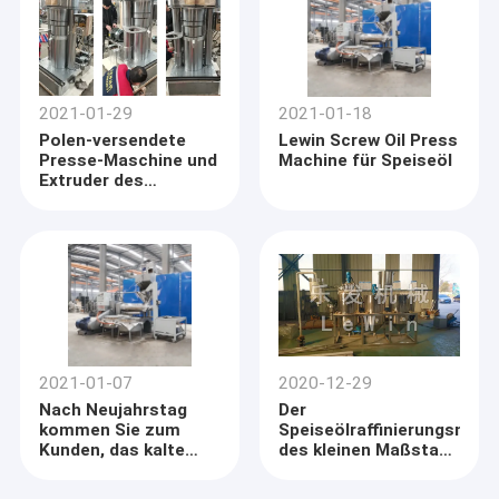
2021-01-29
2021-01-18
Polen-versendete
Lewin Screw Oil Press
Presse-Maschine und
Machine für Speiseöl
Extruder des
Hydrauliköl-6YY-355
2021-01-07
2020-12-29
Nach Neujahrstag
Der
kommen Sie zum
Speiseölraffinierungsmas
Kunden, das kalte
des kleinen Maßstabs
Ölpresse machine~
grobe
zu besuchen
Erdölraffineriemaschine,