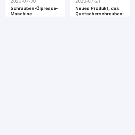
2020-07-30
2020-07-21
Industrielle Bratmaschine
Schrauben-Ölpresse-
Neues Produkt, das
Maschine
Quetscherschrauben-
Automatische Verpackungsmaschine
Öl presser des Vier-
Grad-6YL-220
auflistet
Ölfilter-Ausrüstung
Öls-Extraktiongerät
Maschine zum Schälen von Nüssen
Vibrierender Schirm-Maschine
2020-07-16
2020-07-07
Methode für die
Hydraulikölpressemaschin
Erdölraffineriemaschine
Extrahierung der
des Hanfsamens
Avocado
kalten Drückens öl-
Hauptölpresse-Maschine
Erdnusszerkleinerungsmaschinenmaschine
Maschinen-Ersatzteile