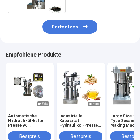
Olivenöl-
Werkzeugmaschine
Fortsetzen
Empfohlene Produkte
Automatische
Industrielle
Large Size Hyd
Hydrauliköl-kalte
Kapazität
Type Sesame O
Presse 96
Hydrauliköl-Presse-
Making Machin
kg-/hKakaobutter-
Maschinen-
Olive Sesame
Presse-Maschine 60
Erdnussöl Presser
Avocado
Bestpreis
Bestpreis
Bestprei
MPa
8,5 Kilogramm/Reihe