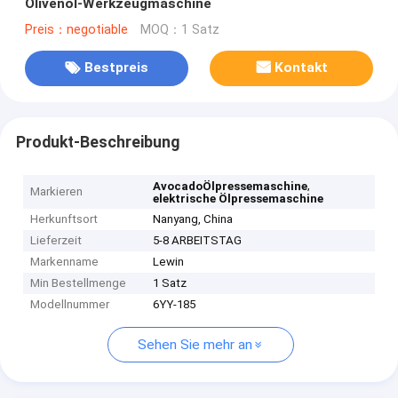
Olivenöl-Werkzeugmaschine
Preis：negotiable
MOQ：1 Satz
Bestpreis
Kontakt
Produkt-Beschreibung
,
AvocadoÖlpressemaschine
Markieren
elektrische Ölpressemaschine
Herkunftsort
Nanyang, China
Lieferzeit
5-8 ARBEITSTAG
Markenname
Lewin
Min Bestellmenge
1 Satz
Modellnummer
6YY-185
Sehen Sie mehr an