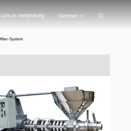
t Uns In Verbindung
German
ilter-System