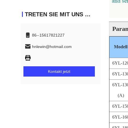
TRETEN SIE MIT UNS IN VERBINDUNG
Para
86--15617821227
hnlewin@hotmail.com
Modell
6YL-12
Kontakt jetzt
6YL-13
6YL-13
(A)
6YL-15
6YL-16
6YL-18