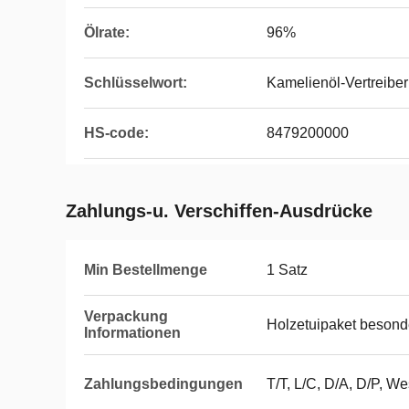
Ölrate:
96%
Schlüsselwort:
Kamelienöl-Vertreibe
HS-code:
8479200000
Zahlungs-u. Verschiffen-Ausdrücke
Min Bestellmenge
1 Satz
Verpackung
Holzetuipaket besonde
Informationen
Zahlungsbedingungen
T/T, L/C, D/A, D/P, 