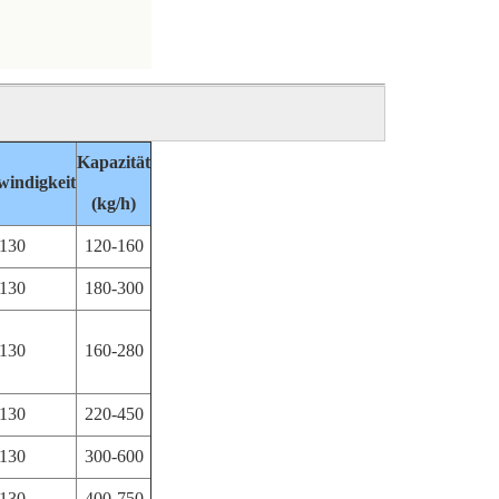
Kapazität
windigkeit
(kg/h)
-130
120-160
-130
180-300
-130
160-280
-130
220-450
-130
300-600
-130
400-750