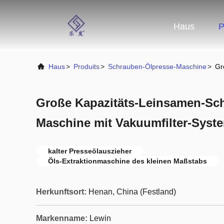
Haus
P
Haus
>
Produits
>
Schrauben-Ölpresse-Maschine
>
Gr
Große Kapazitäts-Leinsamen-Sc
Maschine mit Vakuumfilter-Syst
kalter Presseölauszieher
Öls-Extraktionmaschine des kleinen Maßstabs
Herkunftsort:
Henan, China (Festland)
Markenname:
Lewin