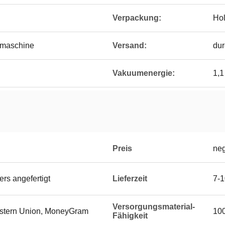
Verpackung:
Hol
rmaschine
Versand:
dur
Vakuumenergie:
1,1
Preis
neg
rs angefertigt
Lieferzeit
7-1
Versorgungsmaterial-
Western Union, MoneyGram
100
Fähigkeit