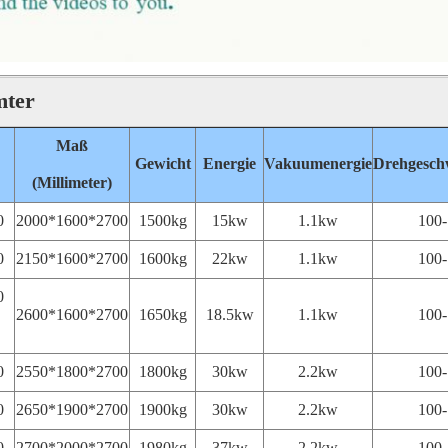
mter
Maß
Gewicht
Energie
Vakuumenergie
Drehgesch
(Millimeter)
0
2000*1600*2700
1500kg
15kw
1.1kw
100
0
2150*1600*2700
1600kg
22kw
1.1kw
100
0
2600*1600*2700
1650kg
18.5kw
1.1kw
100
0
2550*1800*2700
1800kg
30kw
2.2kw
100
0
2650*1900*2700
1900kg
30kw
2.2kw
100
0
2700*2000*2700
1980kg
37kw
2.2kw
100