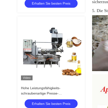
sicherzus
Erhalten Sie besten Preis
5. Die S
Video
Hohe Leistungsfähigkeits-
schraubenartige Presse-
Maschinen-/Spindelpresse-Öl-
Erhalten Sie besten Preis
Extraktion 6YL-160