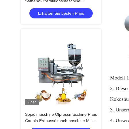
Samenöl-Extraktionsmaschine
Ölpressmaschine
Erhalten Sie besten Preis
Modell 1
2. Diese
Kokosnus
Video
3. Unsere
Sojaölmaschine Ölpressmaschine Preis
4. Unser
Canola Erdnussölmachmaschine Mit
380V