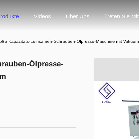
rodukte
Videos
Über Uns
Treten Sie Mi
oße Kapazitäts-Leinsamen-Schrauben-Ölpresse-Maschine mit Vakuumf
hrauben-Ölpresse-
em