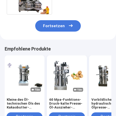
technischen Öls legierter
Stahl-Material
Fortsetzen
Empfohlene Produkte
Kleine des Öl-
60 Mpa-Funktions-
Vorbildliche
technischen Öls des
Druck-kalte Presse-
hydraulische
Kakaobutter-
Öl-Auszieher-
Ölpresse-
indischen Sesams
Hydrauliköl-
Maschinen-
Presse-Maschine
Vertreiber-Maschine
Leinsamen-Öls