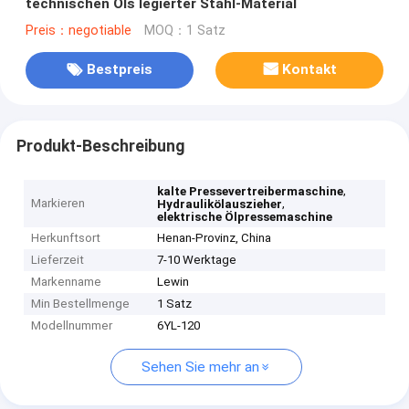
technischen Öls legierter Stahl-Material
Preis：negotiable
MOQ：1 Satz
Bestpreis
Kontakt
Produkt-Beschreibung
,
kalte Pressevertreibermaschine
Markieren
,
Hydraulikölauszieher
elektrische Ölpressemaschine
Herkunftsort
Henan-Provinz, China
Lieferzeit
7-10 Werktage
Markenname
Lewin
Min Bestellmenge
1 Satz
Modellnummer
6YL-120
Sehen Sie mehr an