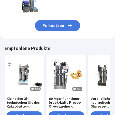
des Presse-Maschinen-
Hydrauliköl-Vertreiber-380V
Fortsetzen
Empfohlene Produkte
Kleine des Öl-
60 Mpa-Funktions-
Vorbildliche
technischen Öls des
Druck-kalte Presse-
hydraulische
Kakaobutter-
Öl-Auszieher-
Ölpresse-
indischen Sesams
Hydrauliköl-
Maschinen-
Presse-Maschine
Vertreiber-Maschine
Leinsamen-Öls