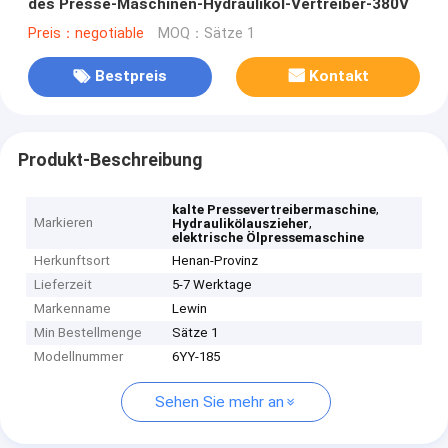
des Presse-Maschinen-Hydrauliköl-Vertreiber-380V
Preis：negotiable
MOQ：Sätze 1
Bestpreis
Kontakt
Produkt-Beschreibung
,
kalte Pressevertreibermaschine
Markieren
,
Hydraulikölauszieher
elektrische Ölpressemaschine
Herkunftsort
Henan-Provinz
Lieferzeit
5-7 Werktage
Markenname
Lewin
Min Bestellmenge
Sätze 1
Modellnummer
6YY-185
Sehen Sie mehr an