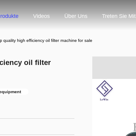
rodukte
Videos
Über Uns
Treten Sie Mi
quality high efficiency oil filter machine for sale
iency oil filter
n equipment