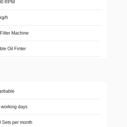
00 RPM
kg/h
 Filter Machine
ble Oil Finter
otiable
 working days
 Sets per month