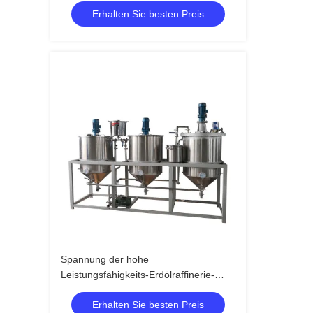
Erhalten Sie besten Preis
Spannung der hohe
Leistungsfähigkeits-Erdölraffinerie-
Maschinen-380v für gesundes reines
Erhalten Sie besten Preis
Öl