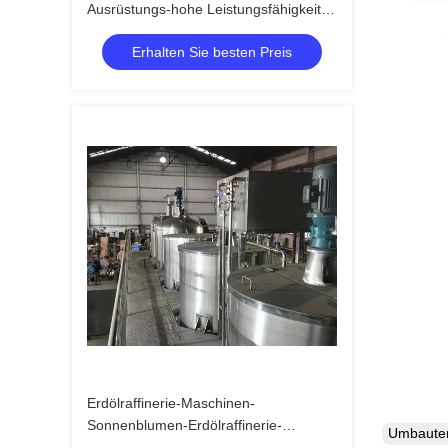
Ausrüstungs-hohe Leistungsfähigkeits-
Palmöl-Raffinierungs-Maschinerie
Erhalten Sie besten Preis
Erdölraffinerie-Maschinen-
Sonnenblumen-Erdölraffinerie-
Umbaut
Prozess-Maschine der Energie-3kw