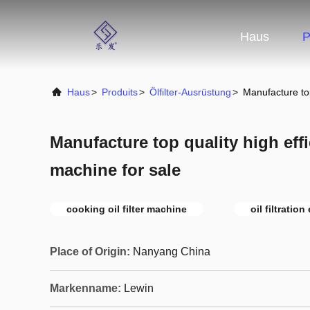
Haus
P
Haus
>
Produits
>
Ölfilter-Ausrüstung
>
Manufacture top 
Manufacture top quality high effic
machine for sale
cooking oil filter machine
oil filtratio
Place of Origin:
Nanyang China
Markenname:
Lewin