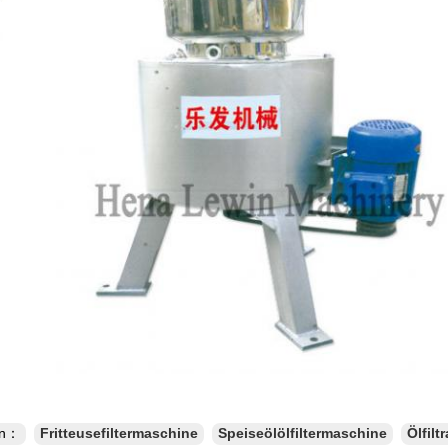
en：
Fritteusefiltermaschine
Speiseölölfiltermaschine
Ölfil