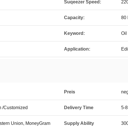
Suqeezer Speed:
22
Capacity:
80 
Keyword:
Oil
Application:
Edi
Preis
neg
m /Customized
Delivery Time
5-8
Western Union, MoneyGram
Supply Ability
300