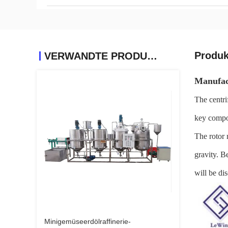
Produk
VERWANDTE PRODUKTE
Manufact
The centrif
key compon
The rotor 
gravity. Be
will be di
Minigemüseerdölraffinerie-