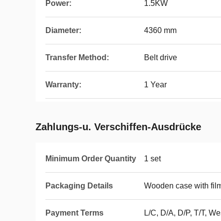
Power:
1.5KW
Diameter:
4360 mm
Transfer Method:
Belt drive
Warranty:
1 Year
Zahlungs-u. Verschiffen-Ausdrücke
Minimum Order Quantity
1 set
Packaging Details
Wooden case with fil
Payment Terms
L/C, D/A, D/P, T/T, 