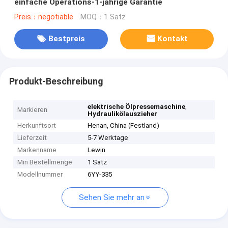
einfache Operations-1-jährige Garantie
Preis：negotiable
MOQ：1 Satz
Bestpreis
Kontakt
Produkt-Beschreibung
,
elektrische Ölpressemaschine
Markieren
Hydraulikölauszieher
Herkunftsort
Henan, China (Festland)
Lieferzeit
5-7 Werktage
Markenname
Lewin
Min Bestellmenge
1 Satz
Modellnummer
6YY-335
Sehen Sie mehr an