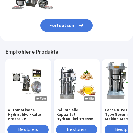
Operations-1-jährige
Garantie
Fortsetzen
Empfohlene Produkte
Automatische
Industrielle
Large Size Hyd
Hydrauliköl-kalte
Kapazität
Type Sesame O
Presse 96
Hydrauliköl-Presse-
Making Machin
kg-/hKakaobutter-
Maschinen-
Olive Sesame
Presse-Maschine 60
Erdnussöl Presser
Avocado
Bestpreis
Bestpreis
Bestprei
MPa
8,5 Kilogramm/Reihe