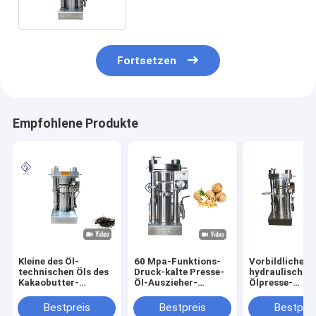
Bescheinigung
Fortsetzen
Empfohlene Produkte
Kleine des Öl-
60 Mpa-Funktions-
Vorbildliche
technischen Öls des
Druck-kalte Presse-
hydraulische
Kakaobutter-
Öl-Auszieher-
Ölpresse-
indischen Sesams
Hydrauliköl-
Maschinen-
Presse-Maschine
Vertreiber-Maschine
Leinsamen-Öls
Bestpreis
Bestpreis
Bestprei
8.5kg/Reihen-
Extraktionmas