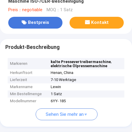
Maschine ISO-/CER-Bescheinigung
Preis：negotiable
MOQ：1 Satz
Bestpreis
Kontakt
Produkt-Beschreibung
,
kalte Pressevertreibermaschine
Markieren
elektrische Ölpressemaschine
Herkunftsort
Henan, China
Lieferzeit
7-10 Werktage
Markenname
Lewin
Min Bestellmenge
1 Satz
Modellnummer
6YY- 185
Sehen Sie mehr an