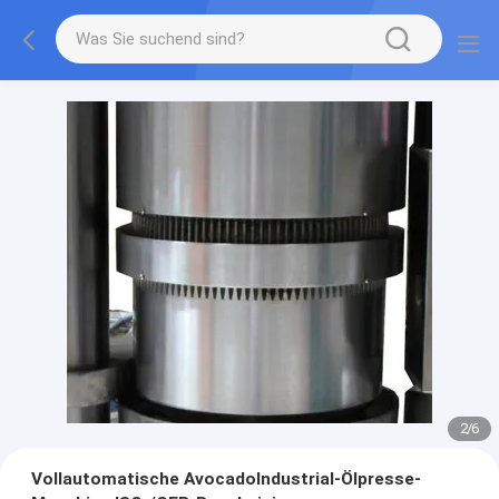
2
/
6
Vollautomatische AvocadoIndustrial-Ölpresse-