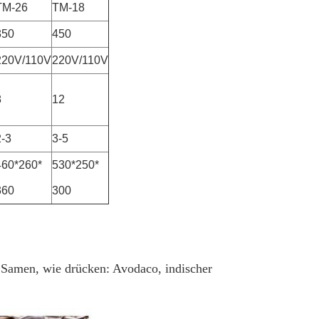
TM-26
TM-18
350
450
220V/110V
220V/110V
8
12
2-3
3-5
460*260*
530*250*
360
300
ts Samen, wie drücken: Avodaco, indischer