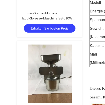
Modell
Energie 
Erdnuss-Sonnenblumen-
Hauptölpresse-Maschine SS 610W
Spannun
6kg/H
Erhalten Sie besten Preis
Gewicht
(Kilogra
Kapazitä
Maß
(Millimet
Dieses K
Sesam, K