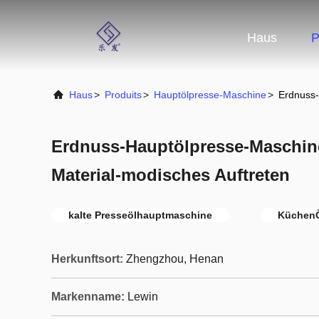
Haus
P
Haus
>
Produits
>
Hauptölpresse-Maschine
>
Erdnuss-
Erdnuss-Hauptölpresse-Maschine
Material-modisches Auftreten
kalte Presseölhauptmaschine
KüchenÖ
Herkunftsort:
Zhengzhou, Henan
Markenname:
Lewin