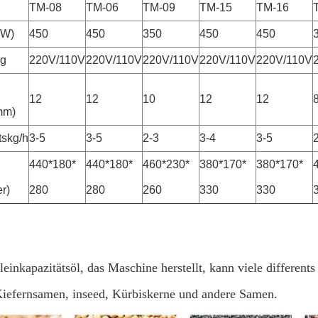
TM-08
TM-06
TM-09
TM-15
TM-16
(W)
450
450
350
450
450
g
220V/110V
220V/110V
220V/110V
220V/110V
220V/110V
12
12
10
12
12
mm)
tskg/h
3-5
3-5
2-3
3-4
3-5
440*180*
440*180*
460*230*
380*170*
380*170*
er)
280
280
260
330
330
leinkapazitätsöl, das Maschine herstellt, kann viele differen
iefernsamen, inseed, Kürbiskerne und andere Samen.