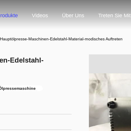
rodukte
Videos
Über Uns
Treten Sie Mi
Hauptölpresse-Maschinen-Edelstahl-Material-modisches Auftreten
n-Edelstahl-
lpressemaschine