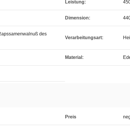
Leistung:
45
Dimension:
44
Rapssamenwalnuß des
Verarbeitungsart:
He
Material:
Ede
Preis
neg