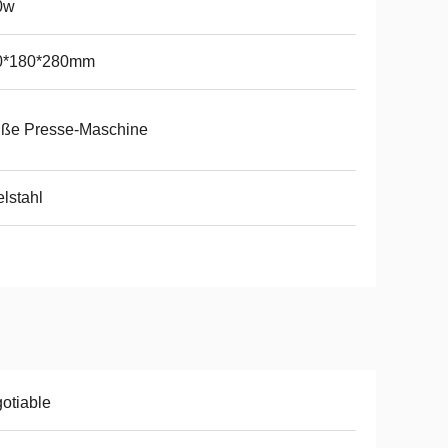
0w
0*180*280mm
iße Presse-Maschine
lstahl
otiable