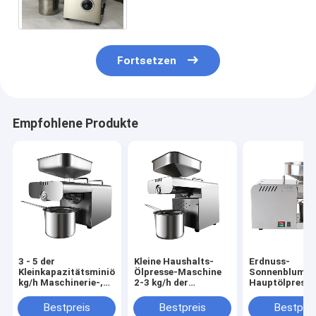
Maschinen-2 - 3 kg/h
Kapazitäts-für Erdnussöl
Fortsetzen
Empfohlene Produkte
3 - 5 der
Kleine Haushalts-
Erdnuss-
Kleinkapazitätsminiölmühle-
Ölpresse-Maschine
Sonnenblumen
kg/h Maschinerie-,
2-3 kg/h der
Hauptölpresse
kleine Öl-Vertreiber-
Kapazitäts-
Maschine SS 
Maschine
460*260*360mm
6kg/H
Bestpreis
Bestpreis
Bestprei