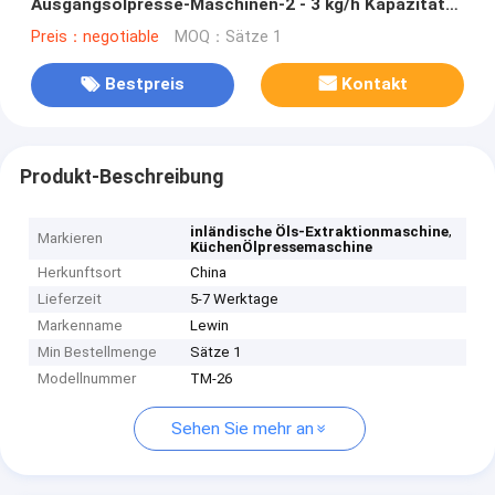
Ausgangsölpresse-Maschinen-2 - 3 kg/h Kapazitäts-
für Erdnussöl
Preis：negotiable
MOQ：Sätze 1
Bestpreis
Kontakt
Produkt-Beschreibung
,
inländische Öls-Extraktionmaschine
Markieren
KüchenÖlpressemaschine
Herkunftsort
China
Lieferzeit
5-7 Werktage
Markenname
Lewin
Min Bestellmenge
Sätze 1
Modellnummer
TM-26
Sehen Sie mehr an