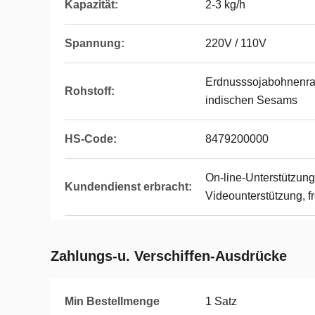
Kapazität:
2-3 kg/h
Spannung:
220V / 110V
Erdnusssojabohnenr
Rohstoff:
indischen Sesams
HS-Code:
8479200000
On-line-Unterstützung
Kundendienst erbracht:
Videounterstützung, fre
Zahlungs-u. Verschiffen-Ausdrücke
Min Bestellmenge
1 Satz