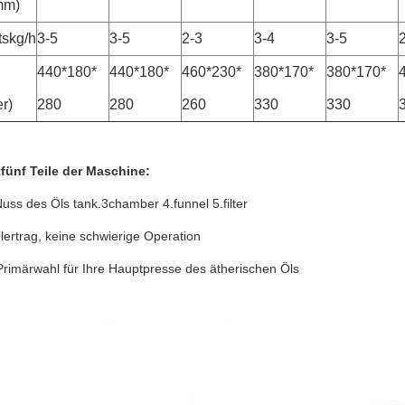
mm)
tskg/h
3-5
3-5
2-3
3-4
3-5
440*180*
440*180*
460*230*
380*170*
380*170*
er)
280
280
260
330
330
fünf Teile der Maschine:
uss des Öls tank.3chamber 4.funnel 5.filter
ertrag, keine schwierige Operation
 Primärwahl für Ihre Hauptpresse des ätherischen Öls