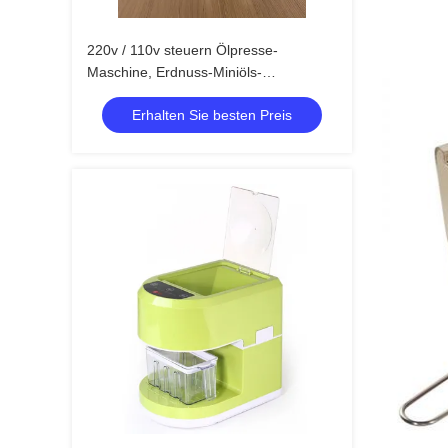
220v / 110v steuern Ölpresse-
Maschine, Erdnuss-Miniöls-
extraktionmaschine automatisch an
Erhalten Sie besten Preis