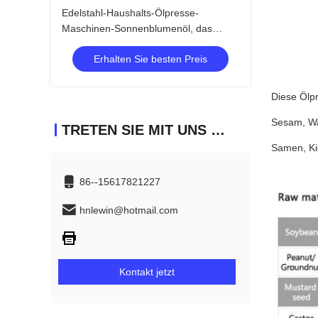
Edelstahl-Haushalts-Ölpresse-
Maschinen-Sonnenblumenöl, das
Maschine herstellt
Erhalten Sie besten Preis
Diese Ölpr
Sesam, Wa
TRETEN SIE MIT UNS IN VERBINDUNG
Samen, Ki
86--15617821227
hnlewin@hotmail.com
Kontakt jetzt