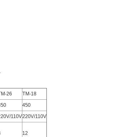
.
TM-26
TM-18
350
450
220V/110V
220V/110V
8
12