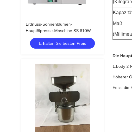
(Kilogra
Kapazitä
Maß
Erdnuss-Sonnenblumen-
Hauptölpresse-Maschine SS 610W
(Millimet
6kg/H
Erhalten Sie besten Preis
Die Haupt
1.body 2 N
Höherer Öl
Es ist die