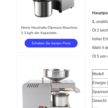
Hauptpa
1.
unabhä
Kleine Haushalts-Ölpresse-Maschine
Öl 2 leic
2-3 kg/h der Kapazitäts-
460*260*360mm
hoher Ert
Erhalten Sie besten Preis
Wahl 4 d
Öl 5 von
Modell
Energie 
Spannun
Gewicht