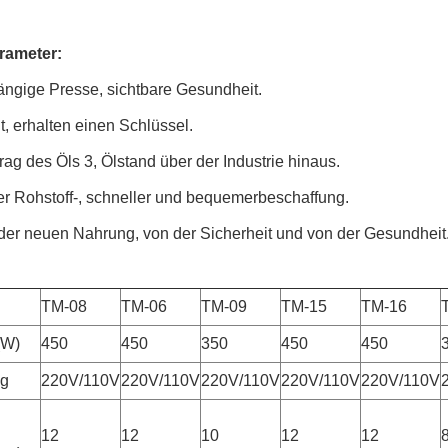
rameter:
ngige Presse, sichtbare Gesundheit.
ht, erhalten einen Schlüssel.
rag des Öls 3, Ölstand über der Industrie hinaus.
er Rohstoff-, schneller und bequemerbeschaffung.
 der neuen Nahrung, von der Sicherheit und von der Gesundheit
TM-08
TM-06
TM-09
TM-15
TM-16
(W)
450
450
350
450
450
g
220V/110V
220V/110V
220V/110V
220V/110V
220V/110V
12
12
10
12
12