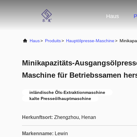
Haus
P
Haus
>
Produits
>
Hauptölpresse-Maschine
>
Minikapa
Minikapazitäts-Ausgangsölpress
Maschine für Betriebssamen hers
inländische Öls-Extraktionmaschine
kalte Presseölhauptmaschine
Herkunftsort:
Zhengzhou, Henan
Markenname:
Lewin