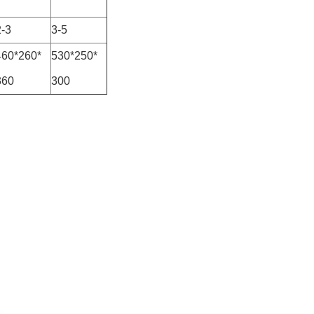
2-3
3-5
460*260*
530*250*
360
300