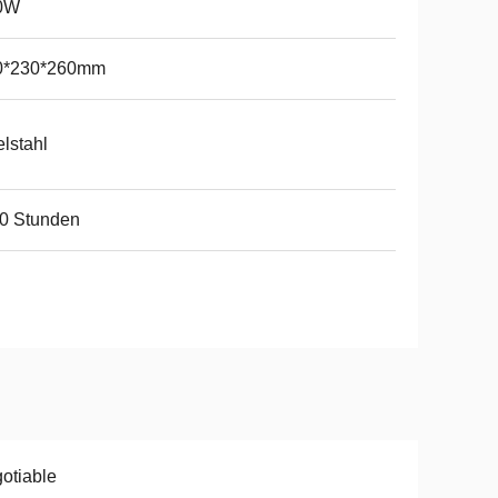
0W
0*230*260mm
lstahl
0 Stunden
otiable