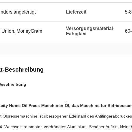
onders angefertigt
Lieferzeit
5-
Versorgungsmaterial-
rn Union, MoneyGram
60-
Fähigkeit
t-Beschreibung
Beschreibung
city Home Oil Press-Maschinen-Öl, das Maschine für Betriebssam
t Ölpressemaschine ist überzogener Edelstahl des Antifingerabdruckes
. Wechselstrommotor, verdrängtes Aluminium. Schöner Auftritt, klein, b