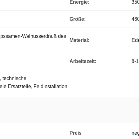
Energie:
35
Größe:
46
apssamen-Walnusserdnuß des
Material:
Ede
Arbeitszeit:
8-1
, technische
ie Ersatzteile, Feldinstallation
Preis
neg