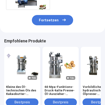
passend
Fortsetzen
Empfohlene Produkte
Kleine des Öl-
60 Mpa-Funktions-
Vorbildliche
technischen Öls des
Druck-kalte Presse-
hydraulische
Kakaobutter-
Öl-Auszieher-
Ölpresse-
indischen Sesams
Hydrauliköl-
Maschinen-
Presse-Maschine
Vertreiber-Maschine
Leinsamen-Öls
Bestpreis
Bestpreis
Bestprei
8.5kg/Reihen-
Extraktionmas