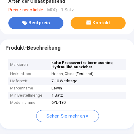
Arten der Ölsaat passend
Preis：negotiable
MOQ：1 Satz
Bestpreis
Kontakt
Produkt-Beschreibung
,
kalte Pressevertreibermaschine
Markieren
Hydraulikölauszieher
Herkunftsort
Henan, China (Festland)
Lieferzeit
7-10 Werktage
Markenname
Lewin
Min Bestellmenge
1 Satz
Modellnummer
6YL-130
Sehen Sie mehr an