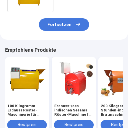
Seeds
Fortsetzen
Empfohlene Produkte
100 Kilogramm
Erdnuss-/des
200 Kilogramm
Erdnuss Röster-
indischen Sesams
Stunden-indust
Maschinerie für
Röster-Maschine für
Bratmaschine
industrielle Röstung
heiße Presse
Walnuss-
Bratmaschiner
Bestpreis
Bestpreis
Bestprei