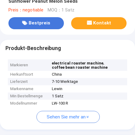
Sunflower Peanut Melon Seeds
Preis：negotiable
MOQ：1 Satz
Bestpreis
Kontakt
Produkt-Beschreibung
,
electrical roaster machine
Markieren
coffee bean roaster machine
Herkunftsort
China
Lieferzeit
7-10 Werktage
Markenname
Lewin
Min Bestellmenge
1 Satz
Modellnummer
LW-100 R
Sehen Sie mehr an