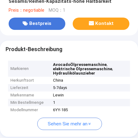
Sesams/Reihen-Kapazitäts-hohe Haltbarkeit
Preis：negotiable
MOQ：1
Bestpreis
Kontakt
Produkt-Beschreibung
,
AvocadoÖlpressemaschine
Markieren
,
elektrische Ölpressemaschine
Hydraulikölauszieher
Herkunftsort
China
Lieferzeit
5-7days
Markenname
Lewin
Min Bestellmenge
1
Modellnummer
6YY-185
Sehen Sie mehr an