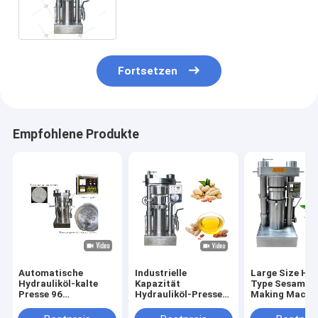
Sesams/Reihen-Kapazitäts-
hohe Haltbarkeit
Fortsetzen
Empfohlene Produkte
Automatische
Industrielle
Large Size Hyd
Hydrauliköl-kalte
Kapazität
Type Sesame O
Presse 96
Hydrauliköl-Presse-
Making Machin
kg-/hKakaobutter-
Maschinen-
Olive Sesame
Presse-Maschine 60
Erdnussöl Presser
Avocado