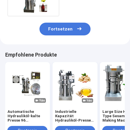
hydraulischen Öls-
Extraktionmaschine
Fortsetzen
Empfohlene Produkte
Automatische
Industrielle
Large Size Hyd
Hydrauliköl-kalte
Kapazität
Type Sesame O
Presse 96
Hydrauliköl-Presse-
Making Machin
kg-/hKakaobutter-
Maschinen-
Olive Sesame
Presse-Maschine 60
Erdnussöl Presser
Avocado