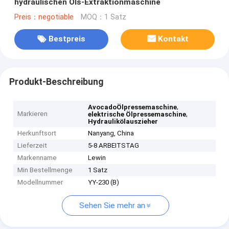
hydraulischen Öls-Extraktionmaschine
Preis：negotiable
MOQ：1 Satz
Bestpreis
Kontakt
Produkt-Beschreibung
,
AvocadoÖlpressemaschine
Markieren
,
elektrische Ölpressemaschine
Hydraulikölauszieher
Herkunftsort
Nanyang, China
Lieferzeit
5-8 ARBEITSTAG
Markenname
Lewin
Min Bestellmenge
1 Satz
Modellnummer
YY-230 (B)
Sehen Sie mehr an