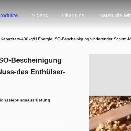
rodukte
Videos
Über Uns
Treten Sie Mi
 Kapazitäts-400kg/H Energie ISO-Bescheinigung vibrierender Schirm-
 ISO-Bescheinigung
Nuss-des Enthülser-
tionssiebungsausrüstung