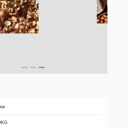
2kw
0KG