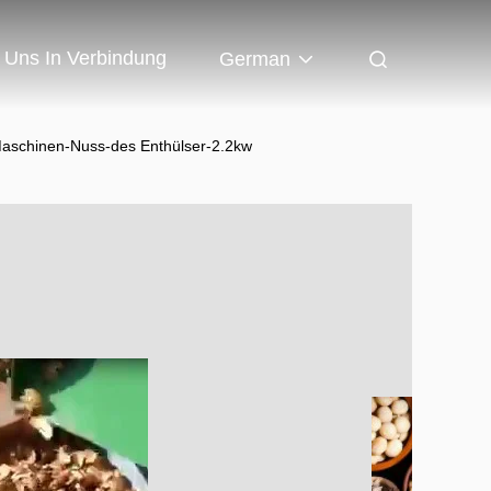
t Uns In Verbindung
German
Maschinen-Nuss-des Enthülser-2.2kw