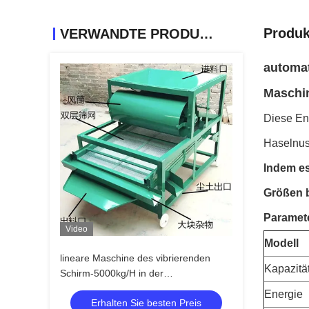
Produk
VERWANDTE PRODUKTE
automat
Maschi
Diese En
Haselnuss
Indem es
Größen 
Paramet
Video
Modell
lineare Maschine des vibrierenden
Kapazitä
Schirm-5000kg/H in der
Lebensmittelverarbeitungs-Industrie
Energie
Erhalten Sie besten Preis