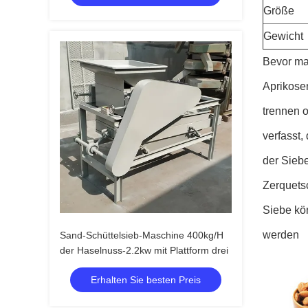
Größe
Gewicht
Bevor ma
Aprikose
trennen 
verfasst,
der Siebe
Zerquetsc
Siebe kö
werden
Sand-Schüttelsieb-Maschine 400kg/H
der Haselnuss-2.2kw mit Plattform drei
Erhalten Sie besten Preis