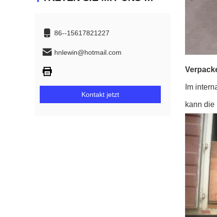
86--15617821227
hnlewin@hotmail.com
Verpack
Im inter
Kontakt jetzt
kann die