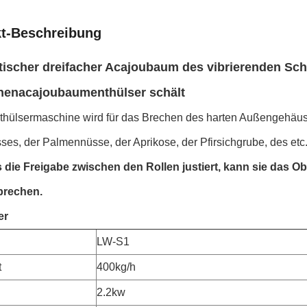
t-Beschreibung
ischer dreifacher Acajoubaum des vibrierenden Schi
nenacajoubaumenthülser schält
thülsermaschine wird für das Brechen des harten Außengehäu
es, der Palmennüsse, der Aprikose, der Pfirsichgrube, des etc.
 die Freigabe zwischen den Rollen justiert, kann sie das O
brechen.
er
LW-S1
t
400kg/h
2.2kw