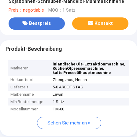
Sojabohnen-Schrauben-Mandelöl-Mühlmaschinerie
Preis：negotiable
MOQ：1 Satz
Bestpreis
Kontakt
Produkt-Beschreibung
,
inländische Öls-Extraktionmaschine
Markieren
,
KüchenÖlpressemaschine
kalte Presseölhauptmaschine
Herkunftsort
Zhengzhou, Henan
Lieferzeit
5-8 ARBEITSTAG
Markenname
Lewin
Min Bestellmenge
1 Satz
Modellnummer
TM-08
Sehen Sie mehr an