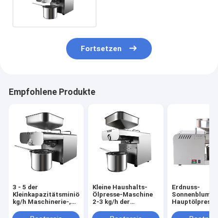
Sojabohnen-Schrauben-
Mandelöl-Mühlmaschinerie
Fortsetzen
Empfohlene Produkte
3 - 5 der
Kleine Haushalts-
Erdnuss-
Kleinkapazitätsminiölmühle-
Ölpresse-Maschine
Sonnenblumen
kg/h Maschinerie-,
2-3 kg/h der
Hauptölpresse
kleine Öl-Vertreiber-
Kapazitäts-
Maschine SS 
Maschine
460*260*360mm
6kg/H