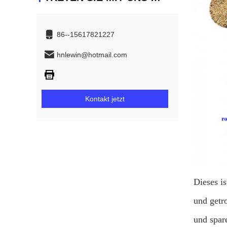
86--15617821227
hnlewin@hotmail.com
Kontakt jetzt
Dieses i
und getr
und spar