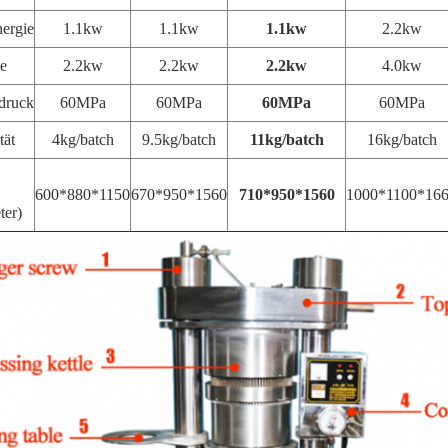
ergie
1.1kw
1.1kw
1.1kw
2.2kw
e
2.2kw
2.2kw
2.2kw
4.0kw
druck
60MPa
60MPa
60MPa
60MPa
tät
4kg/batch
9.5kg/batch
11kg/batch
16kg/batch
600*880*1150
670*950*1560
710*950*1560
1000*1100*16
ter)