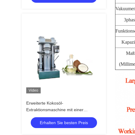
Vakuumen
3phas
Funktions
Kapazi
Maß
(Millime
Video
Erweiterte Kokosöl-
Extraktionsmaschine mit einer
Kapazität von 1230 kg und einer
Erhalten Sie besten Preis
Chargenkapazität von 13 kg pro
Charge