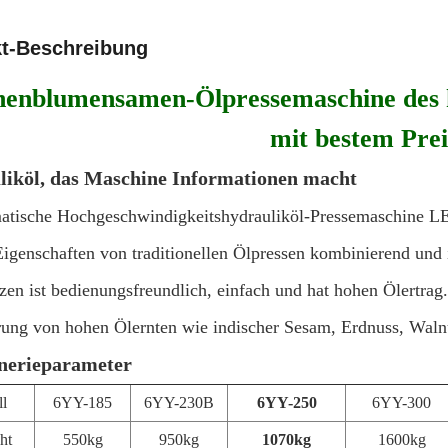
t-Beschreibung
nenblumensamen-Ölpressemaschine des h
mit bestem Prei
iköl, das Maschine Informationen macht
matische Hochgeschwindigkeitshydrauliköl-Pressemaschine L
 Eigenschaften von traditionellen Ölpressen kombinierend und
zen ist bedienungsfreundlich, einfach und hat hohen Ölertrag. 
rung von hohen Ölernten wie indischer Sesam, Erdnuss, Wal
nerieparameter
l
6YY-185
6YY-230B
6YY-250
6YY-300
ht
550kg
950kg
1070kg
1600kg