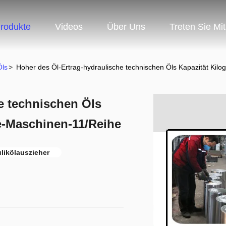
rodukte
Videos
Über Uns
Treten Sie Mi
Öls
>
Hoher des Öl-Ertrag-hydraulische technischen Öls Kapazität Ki
e technischen Öls
e-Maschinen-11/Reihe
likölauszieher