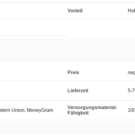
Vorteil:
Hoh
Preis
neg
Lieferzeit
5-7
Versorgungsmaterial-
Western Union, MoneyGram
100
Fähigkeit