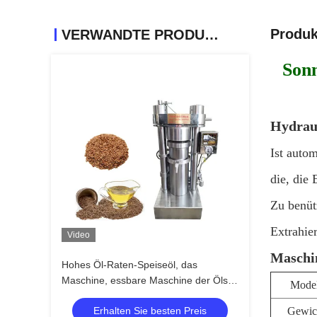
Produk
VERWANDTE PRODUKTE
Son
Hydraul
Ist auto
die, die
Zu benüt
Extrahie
Video
Maschi
Hohes Öl-Raten-Speiseöl, das
Maschine, essbare Maschine der Öls-
Model
Extraktion380v herstellt
Erhalten Sie besten Preis
Gewic