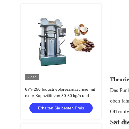
Video
Theorie
6YY-250 Industrieölpressmaschine mit
Das Funk
einer Kapazität von 30-50 kg/h und
oben fah
Einphasenspannung / 3 Phasen
Erhalten Sie besten Preis
ÖlTropfw
Sät di