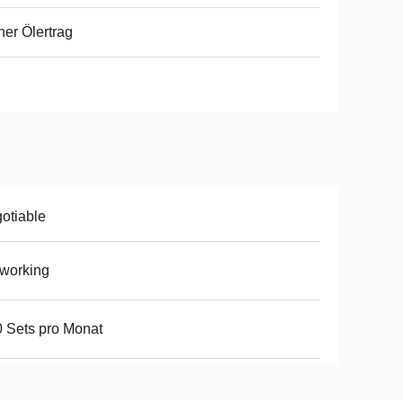
er Ölertrag
otiable
working
 Sets pro Monat