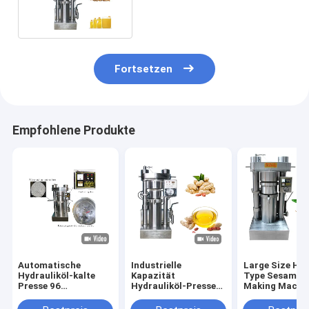
des Hydrauliköl-Presse-
Maschinen-indischen
Sesams
Fortsetzen
Empfohlene Produkte
Automatische
Industrielle
Large Size Hyd
Hydrauliköl-kalte
Kapazität
Type Sesame O
Presse 96
Hydrauliköl-Presse-
Making Machin
kg-/hKakaobutter-
Maschinen-
Olive Sesame
Presse-Maschine 60
Erdnussöl Presser
Avocado