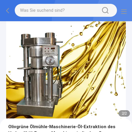
2
/
2
Olivgrüne Ölmühle-Maschinerie-Öl-Extraktion des