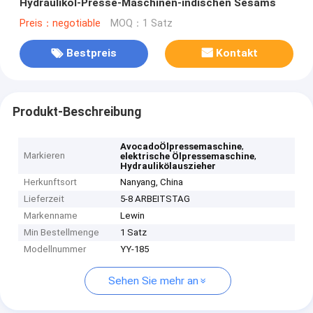
Hydrauliköl-Presse-Maschinen-indischen Sesams
Preis：negotiable
MOQ：1 Satz
Bestpreis
Kontakt
Produkt-Beschreibung
,
AvocadoÖlpressemaschine
Markieren
,
elektrische Ölpressemaschine
Hydraulikölauszieher
Herkunftsort
Nanyang, China
Lieferzeit
5-8 ARBEITSTAG
Markenname
Lewin
Min Bestellmenge
1 Satz
Modellnummer
YY-185
Sehen Sie mehr an