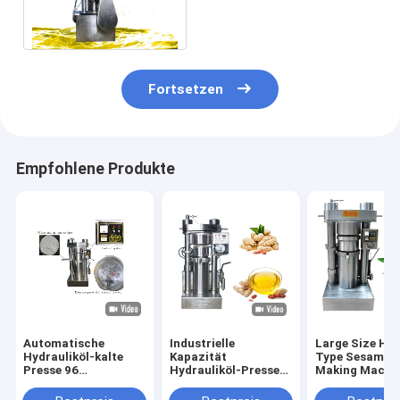
Presse-Maisöl-Presse-
Maschinen-60Mpa
Fortsetzen
Empfohlene Produkte
Automatische
Industrielle
Large Size Hyd
Hydrauliköl-kalte
Kapazität
Type Sesame O
Presse 96
Hydrauliköl-Presse-
Making Machin
kg-/hKakaobutter-
Maschinen-
Olive Sesame
Presse-Maschine 60
Erdnussöl Presser
Avocado