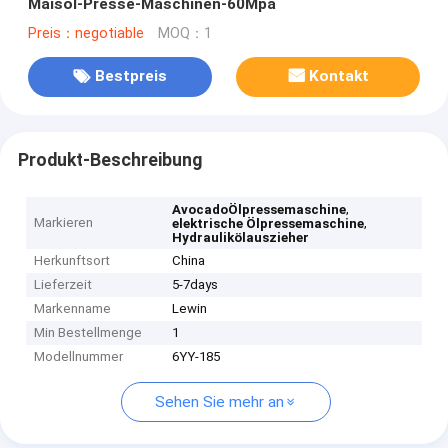
Maisöl-Presse-Maschinen-60Mpa
Preis：negotiable
MOQ：1
Bestpreis
Kontakt
Produkt-Beschreibung
,
AvocadoÖlpressemaschine
Markieren
,
elektrische Ölpressemaschine
Hydraulikölauszieher
Herkunftsort
China
Lieferzeit
5-7days
Markenname
Lewin
Min Bestellmenge
1
Modellnummer
6YY-185
Sehen Sie mehr an