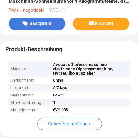
Maschinen-Sonnenblumenöl 4 Kilogramm/Reihe, das
Maschine herstellt
Preis：negotiable
MOQ：1
Bestpreis
Kontakt
Produkt-Beschreibung
,
AvocadoÖlpressemaschine
Markieren
,
elektrische Ölpressemaschine
Hydraulikölauszieher
Herkunftsort
China
Lieferzeit
5-7days
Markenname
Lewin
Min Bestellmenge
1
Modellnummer
6YY-185
Sehen Sie mehr an