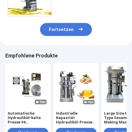
Maschinen-Sonnenblumenöl 4
Kilogramm/Reihe, das
Maschine herstellt
Fortsetzen
Empfohlene Produkte
Automatische
Industrielle
Large Size Hyd
Hydrauliköl-kalte
Kapazität
Type Sesame O
Presse 96
Hydrauliköl-Presse-
Making Machin
kg-/hKakaobutter-
Maschinen-
Olive Sesame
Presse-Maschine 60
Erdnussöl Presser
Avocado