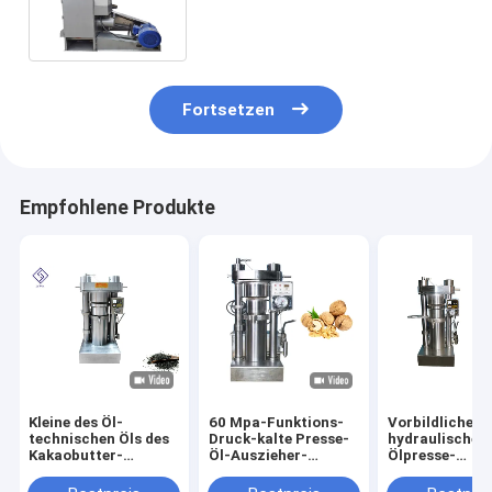
indischen Sesams mit
Vakuumfilter
Fortsetzen
Empfohlene Produkte
Kleine des Öl-
60 Mpa-Funktions-
Vorbildliche
technischen Öls des
Druck-kalte Presse-
hydraulische
Kakaobutter-
Öl-Auszieher-
Ölpresse-
indischen Sesams
Hydrauliköl-
Maschinen-
Presse-Maschine
Vertreiber-Maschine
Leinsamen-Öls