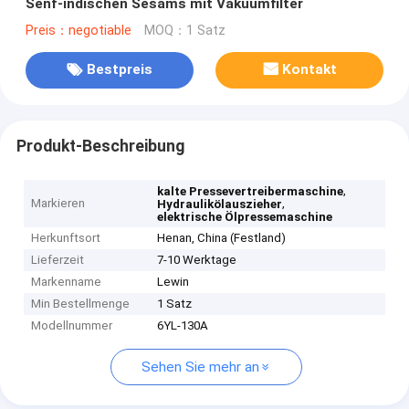
Senf-indischen Sesams mit Vakuumfilter
Preis：negotiable
MOQ：1 Satz
Bestpreis
Kontakt
Produkt-Beschreibung
,
kalte Pressevertreibermaschine
Markieren
,
Hydraulikölauszieher
elektrische Ölpressemaschine
Herkunftsort
Henan, China (Festland)
Lieferzeit
7-10 Werktage
Markenname
Lewin
Min Bestellmenge
1 Satz
Modellnummer
6YL-130A
Sehen Sie mehr an