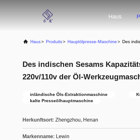
Haus
P
Haus
>
Produits
>
Hauptölpresse-Maschine
>
Des indi
Des indischen Sesams Kapazitä
220v/110v der Öl-Werkzeugmaschi
inländische Öls-Extraktionmaschine
K
kalte Presseölhauptmaschine
Herkunftsort:
Zhengzhou, Henan
Markenname:
Lewin