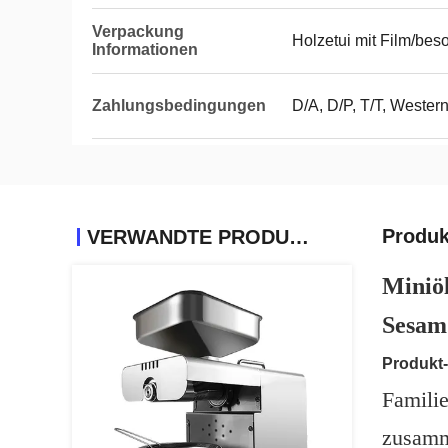
Verpackung
Holzetui mit Film/bes
Informationen
Zahlungsbedingungen
D/A, D/P, T/T, Weste
Produk
VERWANDTE PRODUKTE
Miniö
Sesam
Produkt
Familie
zusamm