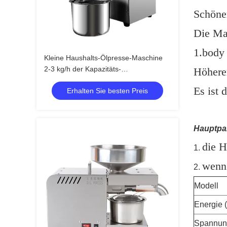
Schöner
Die Mas
1.body 
Kleine Haushalts-Ölpresse-Maschine
2-3 kg/h der Kapazitäts-
Höherer
460*260*360mm
Es ist 
Erhalten Sie besten Preis
Hauptpa
die H
1.
wenn 
2.
Modell
Energie 
Spannun