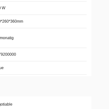
0 W
0*260*360mm
monatig
79200000
ue
otiable