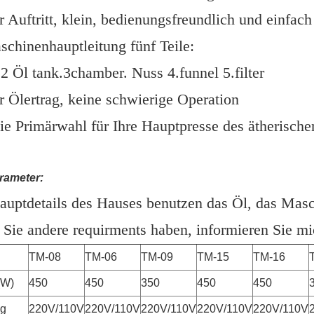
 Auftritt, klein, bedienungsfreundlich und einfach 
chinenhauptleitung fünf Teile:
2 Öl tank.3chamber. Nuss 4.funnel 5.filter
 Ölertrag, keine schwierige Operation
die Primärwahl für Ihre Hauptpresse des ätherische
rameter:
auptdetails des Hauses benutzen das Öl, das Masch
Sie andere requirments haben, informieren Sie mic
TM-08
TM-06
TM-09
TM-15
TM-16
(W)
450
450
350
450
450
g
220V/110V
220V/110V
220V/110V
220V/110V
220V/110V