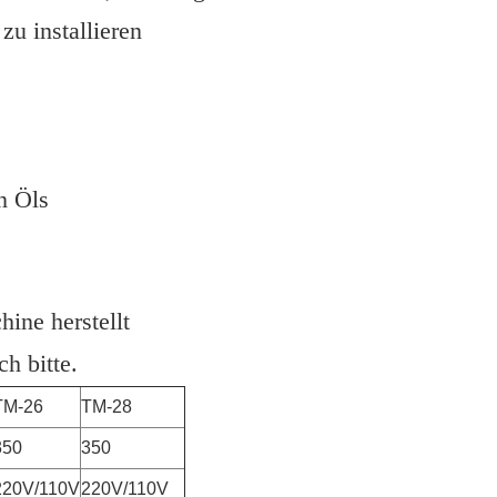
zu installieren
n Öls
ine herstellt
h bitte.
TM-26
TM-28
350
350
220V/110V
220V/110V