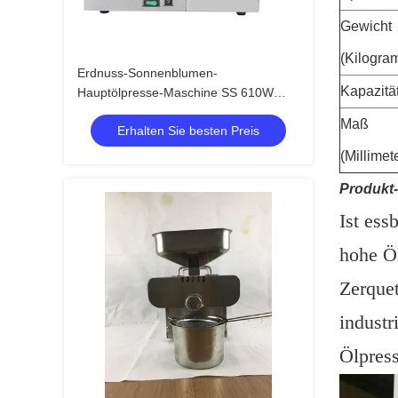
Gewicht
(Kilogra
Erdnuss-Sonnenblumen-
Kapazitä
Hauptölpresse-Maschine SS 610W
6kg/H
Maß
Erhalten Sie besten Preis
(Millimet
Produkt
Ist ess
hohe Öl
Zerque
industr
Ölpress