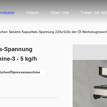
rodukte
Videos
Über Uns
Treten Sie Mi
schen Sesams Kapazitäts-Spannung 220v/110v der Öl-Werkzeugmaschi
ts-Spannung
ne-3 - 5 kg/h
üchenÖlpressemaschine