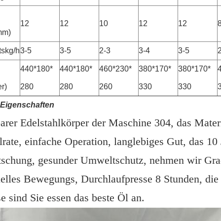
12
12
10
12
12
mm)
tskg/h
3-5
3-5
2-3
3-4
3-5
440*180*
440*180*
460*230*
380*170*
380*170*
er)
280
280
260
330
330
-Eigenschaften
barer Edelstahlkörper der Maschine 304, das Materia
rate, einfache Operation, langlebiges Gut, das 10
tschung, gesunder Umweltschutz, nehmen wir Grad
ielles Bewegungs, Durchlaufpresse 8 Stunden, die 
e sind Sie essen das beste Öl an.