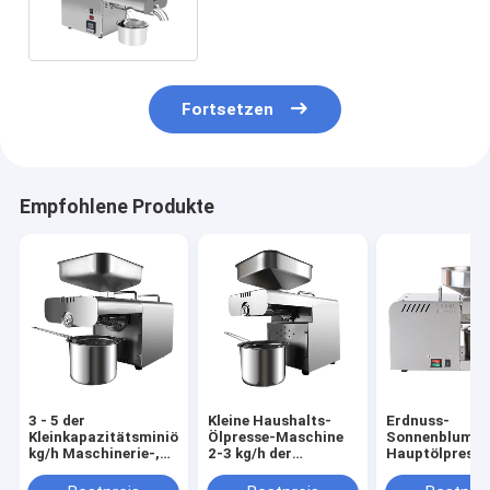
Handelsöl-Verarbeitungs-
Ausrüstung
Fortsetzen
Empfohlene Produkte
3 - 5 der
Kleine Haushalts-
Erdnuss-
Kleinkapazitätsminiölmühle-
Ölpresse-Maschine
Sonnenblumen
kg/h Maschinerie-,
2-3 kg/h der
Hauptölpresse
kleine Öl-Vertreiber-
Kapazitäts-
Maschine SS 
Maschine
460*260*360mm
6kg/H