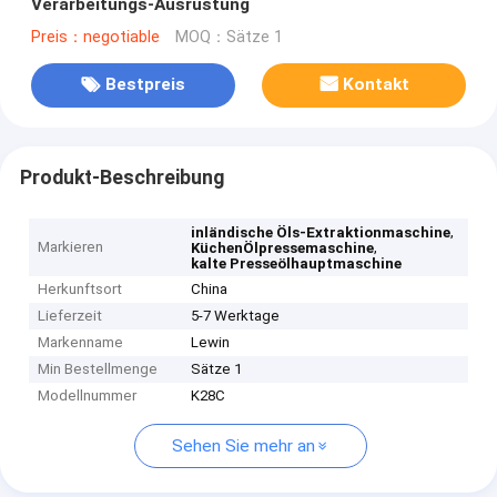
Verarbeitungs-Ausrüstung
Preis：negotiable
MOQ：Sätze 1
Bestpreis
Kontakt
Produkt-Beschreibung
,
inländische Öls-Extraktionmaschine
Markieren
,
KüchenÖlpressemaschine
kalte Presseölhauptmaschine
Herkunftsort
China
Lieferzeit
5-7 Werktage
Markenname
Lewin
Min Bestellmenge
Sätze 1
Modellnummer
K28C
Sehen Sie mehr an