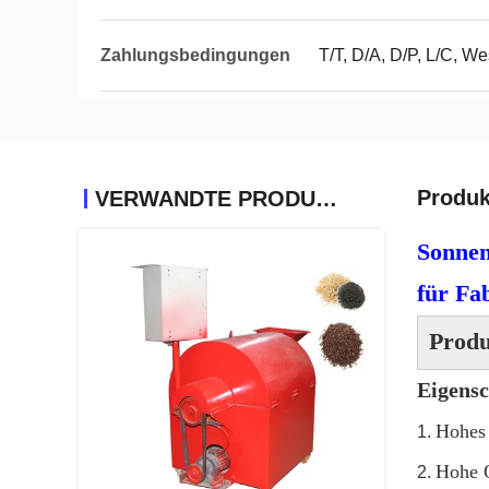
Zahlungsbedingungen
T/T, D/A, D/P, L/C, 
Produk
VERWANDTE PRODUKTE
Sonnen
für Fa
Produ
Eigensc
Hohes 
1.
Hohe Q
2.