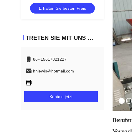
Bratmaschinen-1-jährige Garantie
Erhalten Sie besten Preis
TRETEN SIE MIT UNS IN VERBINDUNG
86--15617821227
hnlewin@hotmail.com
Kontakt jetzt
Berufs
Verpac