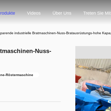
rodukte
Videos
Über Uns
Treten Sie Mi
parende industrielle Bratmaschinen-Nuss-Bratausrüstungs-hohe Kapaz
ratmaschinen-Nuss-
hne-Röstermaschine