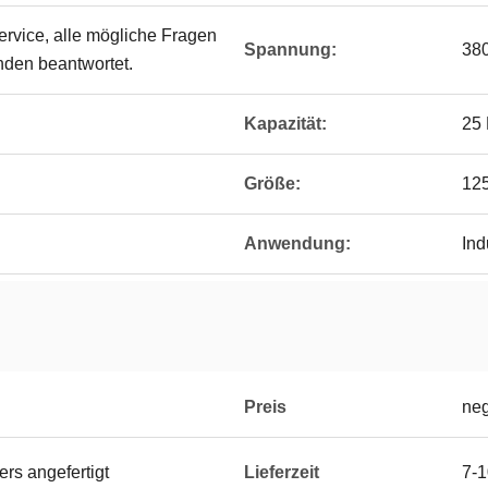
vice, alle mögliche Fragen
Spannung:
38
nden beantwortet.
Kapazität:
25 
Größe:
125
Anwendung:
Ind
Preis
neg
rs angefertigt
Lieferzeit
7-1