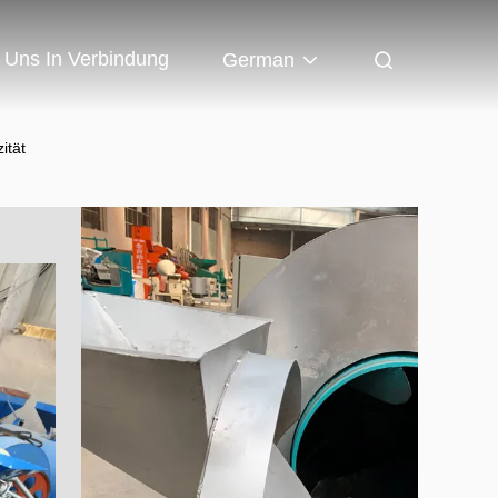
t Uns In Verbindung
German
ität