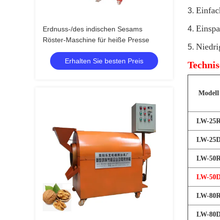
Einfac
3.
Einspa
4.
Erdnuss-/des indischen Sesams
Röster-Maschine für heiße Presse
Niedri
5.
Erhalten Sie besten Preis
Technis
Modell
LW-25
LW-25
LW-50
LW-50
LW-80
LW-80