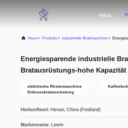
Haus
P
Haus
>
Produits
>
Industrielle Bratmaschine
>
Energies
Energiesparende industrielle B
Bratausrüstungs-hohe Kapazität
elektrische Röstermaschine
Kaffeebo
Erdnussbratausrüstung
Herkunftsort:
Henan, China (Festland)
Markenname:
Lewin