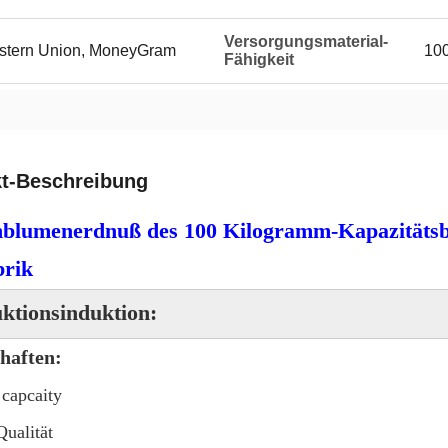
Versorgungsmaterial-
Western Union, MoneyGram
100
Fähigkeit
t-Beschreibung
blumenerdnuß des 100 Kilogramm-Kapazitätsbr
brik
ktionsinduktion:
haften:
capcaity
ualität