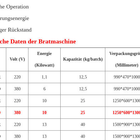
he Operation
rungsenergie
ger Rückstand
che Daten der Bratmaschine
Energie
Verpackungsgrö
Volt (V)
Kapazität (kg/batch)
(Kilowatt)
(Millimeter)
R
220
1,1
12,5
990*470*1000
D
380
6
12,5
990*470*1000
R
220
10
25
1250*600*130
D
380
10
25
1250*600*130
R
220
13
40
1500*900*130
D
380
13
40
1500*900*130