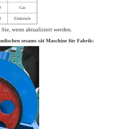
0
Gas
0
Elektrisch
 Sie, wenn aktualisiert werden.
dischen sesams sät Maschine für Fabrik: