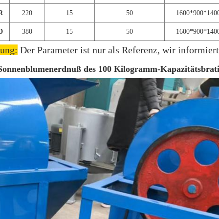
R
220
15
50
1600*900*140
D
380
15
50
1600*900*140
ung:
Der Parameter ist nur als Referenz, wir informiert
Sonnenblumenerdnuß des 100 Kilogramm-Kapazitätsbratin