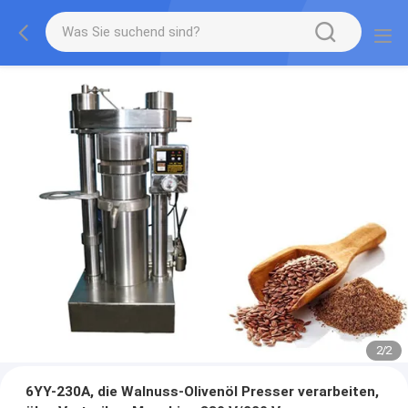
2
/
2
6YY-230A, die Walnuss-Olivenöl Presser verarbeiten,