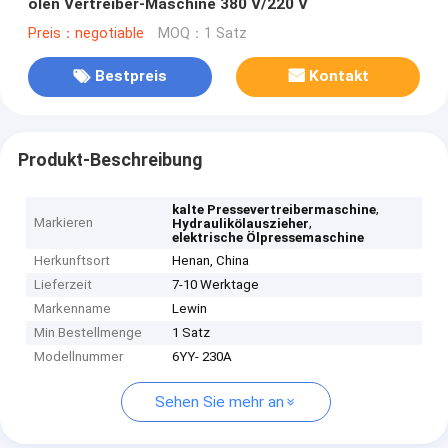
ölen Vertreiber-Maschine 380 V/220 V
Preis：negotiable
MOQ：1 Satz
Bestpreis
Kontakt
Produkt-Beschreibung
,
kalte Pressevertreibermaschine
Markieren
,
Hydraulikölauszieher
elektrische Ölpressemaschine
Herkunftsort
Henan, China
Lieferzeit
7-10 Werktage
Markenname
Lewin
Min Bestellmenge
1 Satz
Modellnummer
6YY- 230A
Sehen Sie mehr an