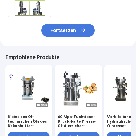
Vertreiber-Maschine 380 V/220
V
Fortsetzen
Empfohlene Produkte
Kleine des Öl-
60 Mpa-Funktions-
Vorbildliche
technischen Öls des
Druck-kalte Presse-
hydraulische
Kakaobutter-
Öl-Auszieher-
Ölpresse-
indischen Sesams
Hydrauliköl-
Maschinen-
Presse-Maschine
Vertreiber-Maschine
Leinsamen-Öls