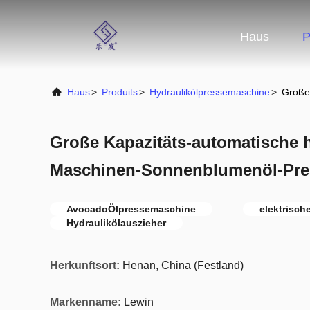
Haus
P
Haus
>
Produits
>
Hydraulikölpressemaschine
>
Große
Große Kapazitäts-automatische h
Maschinen-Sonnenblumenöl-Pre
AvocadoÖlpressemaschine
elektrisc
Hydraulikölauszieher
Herkunftsort:
Henan, China (Festland)
Markenname:
Lewin