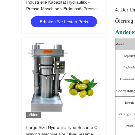
Industrielle Kapazität Hydrauliköl-
Presse-Maschinen-Erdnussöl Presser
Der Dr
4.
8,5 Kilogramm/Reihe
Ölertrag 
Erhalten Sie besten Preis
Andere
Modell
Kapazität
(kg/batch
Funktionsdr
Gewicht (Kilo
Energie
(3 /single Ph
Video
Paket
Large Size Hydraulic Type Sesame Oil
Making Machine For Olive Sesame