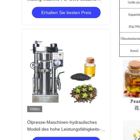
Größe (m
Avocado
Erhalten Sie besten Preis
Kapazität
(Kg/24h)
Ölkuchendurch
Restöl
Video
Ölpresse-Maschinen-hydraulisches
Modell des hohe Leistungsfähigkeits-
indischen Sesams