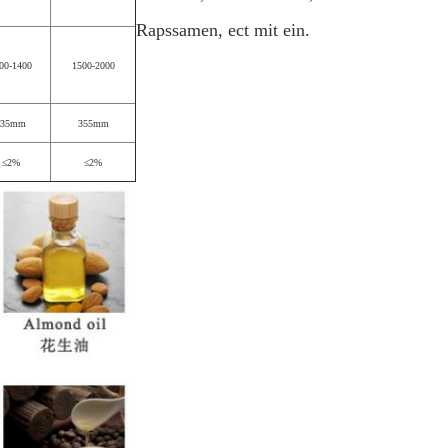
Rapssamen, ect mit ein.
00-1400
1500-2000
335mm
355mm
≤2%
≤2%