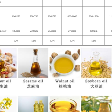
)
190-260
600-750
650-780
800-1000
950-1200
11
messer
185mm
230mm
250mm
270mm
300mm
≤2%
≤2%
≤2%
≤2%
≤2%