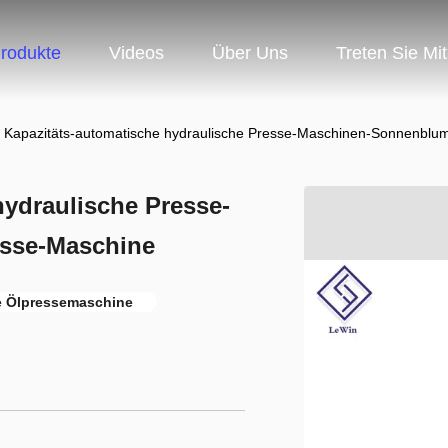
rodukte
Videos
Über Uns
Treten Sie Mi
 Kapazitäts-automatische hydraulische Presse-Maschinen-Sonnenblu
ydraulische Presse-
sse-Maschine
he Ölpressemaschine