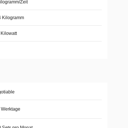
ilogramm/Zeit
4 Kilogramm
 Kilowatt
otiable
 Werktage
 Sets pro Monat