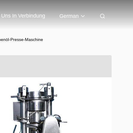
t Uns In Verbindung
German
menöl-Presse-Maschine