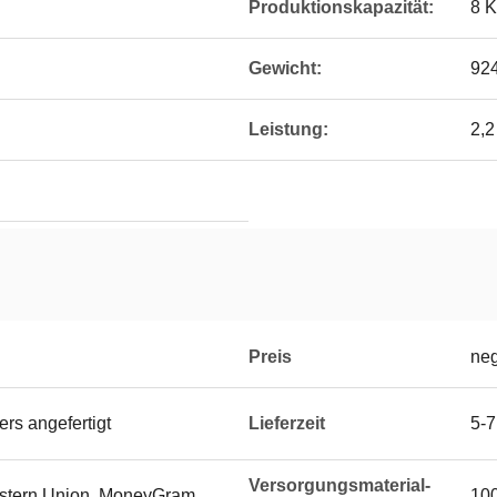
Produktionskapazität:
8 K
Gewicht:
92
Leistung:
2,2
Preis
neg
rs angefertigt
Lieferzeit
5-7
Versorgungsmaterial-
Western Union, MoneyGram
100