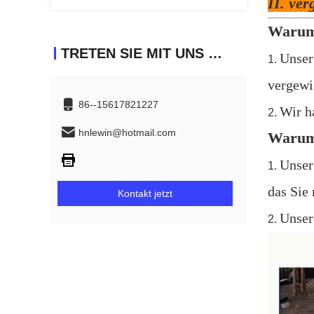
II. ver
Warum 
TRETEN SIE MIT UNS IN VERBINDUNG
Unser
1.
vergewi
86--15617821227
Wir h
2.
hnlewin@hotmail.com
Warum 
Unser
1.
das Sie 
Kontakt jetzt
Unsere
2.