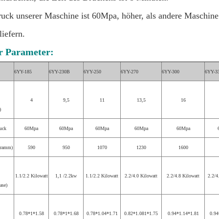
uck unserer Maschine ist 60Mpa, höher, als andere Maschin
liefern.
r Parameter:
6YY-185
6YY-230B
6YY-250
6YY-270
6YY-300
6YY-3
4
9,5
11
13,5
16
)
uck
60Mpa
60Mpa
60Mpa
60Mpa
60Mpa
gramm)
590
950
1070
1230
1600
1.1/2.2 Kilowatt
1,1 /2.2kw
1.1/2.2 Kilowatt
2.2/4.0 Kilowatt
2.2/4.8 Kilowatt
2.2/4
ase)
0.78*1*1.58
0.78*1*1.68
0.78*1.04*1.71
0.82*1.081*1.75
0.94*1.14*1.81
0.94