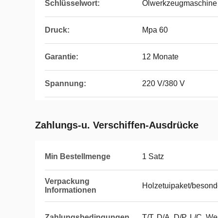
Schlüsselwort:
Ölwerkzeugmaschine
Druck:
Mpa 60
Garantie:
12 Monate
Spannung:
220 V/380 V
Zahlungs-u. Verschiffen-Ausdrücke
Min Bestellmenge
1 Satz
Verpackung
Holzetuipaket/besonde
Informationen
Zahlungsbedingungen
T/T, D/A, D/P, L/C, 