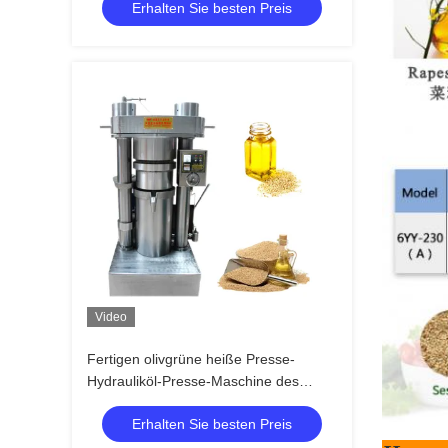
Erhalten Sie besten Preis
Video
Fertigen olivgrüne heiße Presse-
Hydrauliköl-Presse-Maschine des
indischen Sesams Spannung
Erhalten Sie besten Preis
besonders an