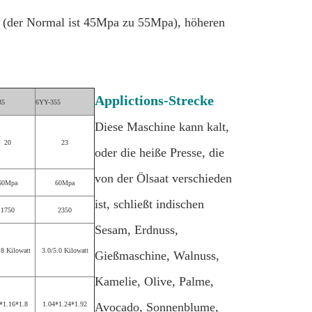
e (der Normal ist 45Mpa zu 55Mpa), höheren
Applictions-Strecke
35
6YY-355
Diese Maschine kann kalt,
20
23
oder die heiße Presse, die
von der Ölsaat verschieden
60Mpa
60Mpa
ist, schließt indischen
1750
2350
Sesam, Erdnuss,
.8 Kilowatt
3.0/5.0 Kilowatt
Gießmaschine, Walnuss,
Kamelie, Olive, Palme,
*1.16*1.8
1.04*1.24*1.92
Avocado, Sonnenblume,