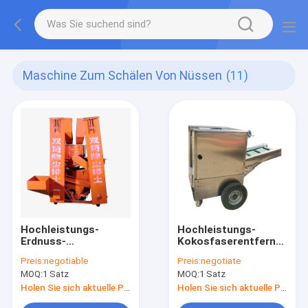
Maschine Zum Schälen Von Nüssen
(11)
Hochleistungs-
Hochleistungs-
Erdnuss-
Kokosfaserentferner
Schälmaschine mit
Kokosnussschalen-
Preis:
negotiable
Preis:
negotiate
niedrige Bruch-Rate
Schälmaschine mit 3
MOQ:
1 Satz
MOQ:
1 Satz
kundengebundener
kW Leistung
Farbe
Holen Sie sich aktuelle Preis
Holen Sie sich aktuelle Preis