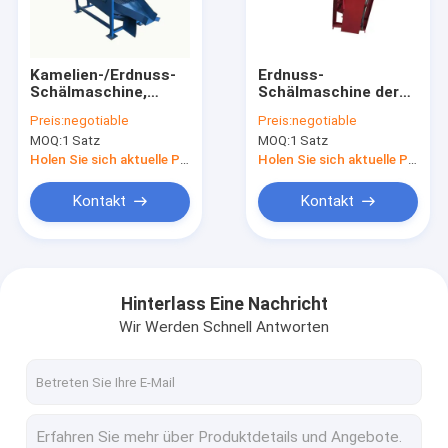
Über uns
Fabrik-Ausflug
Kamelien-/Erdnuss-
Erdnuss-
Schälmaschine,
Schälmaschine der
Qualitätskontrolle
Erdnuss-
Energie-3kw,
Preis:
negotiable
Preis:
negotiable
Schälmaschine
Sonnenblume, die
MOQ:
1 Satz
MOQ:
1 Satz
400kg/H
Maschine 760 schält
Treten Sie mit uns in Verbindung
* 500 * 930mm
Holen Sie sich aktuelle Preis
Holen Sie sich aktuelle Preis
Fordern Sie ein Zitat
Kontakt
Kontakt
Presse-Maschine des technischen Öls
Hinterlass Eine Nachricht
Wir Werden Schnell Antworten
Hydraulikölpressemaschine
Schrauben-Ölpresse-Maschine
Lebensmittelverarbeitungs-Maschine