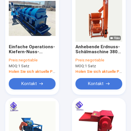
Einfache Operations-
Anhebende Erdnuss-
Kiefern-Nuss-
Schälmaschine 380V
Zerkleinerungsmaschinen-
3kw 500kg/H
Preis:
negotiable
Preis:
negotiable
Maschinen-
MOQ:
1 Satz
MOQ:
1 Satz
Dreschmaschinen-
Peeling Machine
Holen Sie sich aktuelle Preis
Holen Sie sich aktuelle Preis
High-Kapazität
Kontakt
Kontakt
Haus
Produkte
Videos