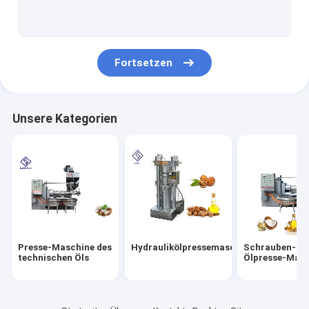
Industrielle Bratmaschine
Automatische Verpackungsmaschine
Fortsetzen
Ölfilter-Ausrüstung
Öls-Extraktiongerät
Unsere Kategorien
Maschine zum Schälen von Nüssen
Vibrierender Schirm-Maschine
Erdölraffineriemaschine
Hauptölpresse-Maschine
Presse-Maschine des
Hydraulikölpressemaschine
Schrauben-
Erdnusszerkleinerungsmaschinenmaschine
technischen Öls
Ölpresse-Mas
Maschinen-Ersatzteile