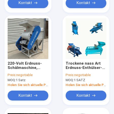
Kontakt
Kontakt
220-Volt Erdnuss-
Trockene nass Art
Schälmaschine,
Erdnuss-Enthülser-
Teesamen-
Maschine der
Preis:
negotiable
Preis:
negotiable
Mandelschälmaschine
Erdnuss-
MOQ:
1 Satz
MOQ:
1 SATZ
Hochleistung
Schälmaschine-
400kg/H
Holen Sie sich aktuelle Preis
Holen Sie sich aktuelle Preis
Kontakt
Kontakt