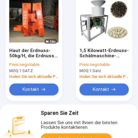
Haut der Erdnuss-
1,5 Kilowatt-Erdnuss-
50kg/H, die Erdnuss
Schälmaschine-
Peeler der
Moringa-Samen-
Preis:
negotiable
Preis:
negotiable
Maschinen-3kw
Schälmaschine 200-
MOQ:
1 SATZ
MOQ:
1 Satz
entfernt
300 kg/h
Holen Sie sich aktuelle Preis
Holen Sie sich aktuelle Preis
Kontakt
Kontakt
Sparen Sie Zeit
Lassen Sie uns mit Ihnen die besten
Produkte kontaktieren.