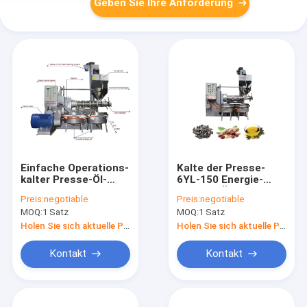
Geben Sie Ihre Anforderung
Einfache Operations-
Kalte der Presse-
kalter Presse-Öl-
6YL-150 Energie-
Auszieher/industrielle
essbare Öl-
Preis:
negotiable
Preis:
negotiable
kalte Ölpresse-
Extraktion Öl-des
MOQ:
1 Satz
MOQ:
1 Satz
Maschine
Auszieher-30kw für
Sojabohne
Holen Sie sich aktuelle Preis
Holen Sie sich aktuelle Preis
Kontakt
Kontakt