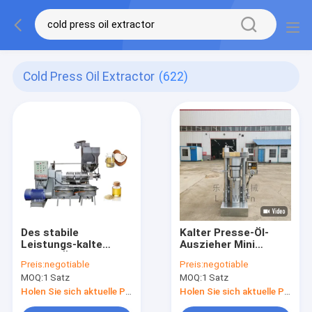
Cold Press Oil Extractor
(622)
Des stabile
Kalter Presse-Öl-
Leistungs-kalte
Auszieher Mini
Presse-Öl-
Machine 60Mpa
Preis:
negotiable
Preis:
negotiable
Auszieher-/indischen
legiert Stahl für
MOQ:
1 Satz
MOQ:
1 Satz
Sesams Ölpresse-
Raffinerie
Maschine 1800
Holen Sie sich aktuelle Preis
Holen Sie sich aktuelle Preis
Kilogramm Gewichts-