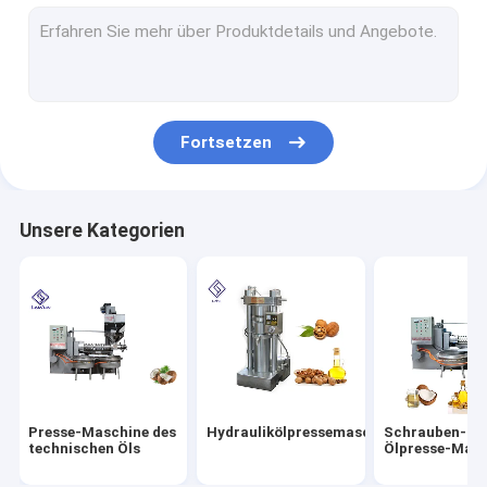
Industrielle Bratmaschine
Automatische Verpackungsmaschine
Ölfilter-Ausrüstung
Fortsetzen
Öls-Extraktiongerät
Maschine zum Schälen von Nüssen
Unsere Kategorien
Vibrierender Schirm-Maschine
Erdölraffineriemaschine
Hauptölpresse-Maschine
Erdnusszerkleinerungsmaschinenmaschine
Presse-Maschine des
Hydraulikölpressemaschine
Schrauben-
Maschinen-Ersatzteile
technischen Öls
Ölpresse-Mas