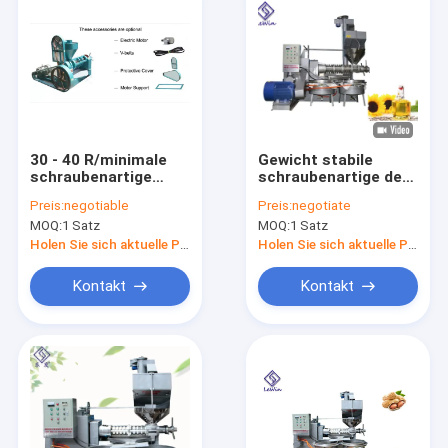
30 - 40 R/minimale
Gewicht stabile
schraubenartige
schraubenartige der
Presse-
Presse-Maschinen-
Preis:
negotiable
Preis:
negotiate
Maschinen-/kalter
kaltes Presse-Öl-
MOQ:
1 Satz
MOQ:
1 Satz
Presse-Öl-Auszieher-
Vertreiber-
einfache Operation
Maschinen-1980kg
Holen Sie sich aktuelle Preis
Holen Sie sich aktuelle Preis
Kontakt
Kontakt
Haus
Produkte
Videos