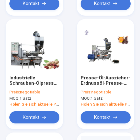
Kontakt
Kontakt
Industrielle
Presse-Öl-Auszieher-
Schrauben-Ölpresse-
Erdnussöl-Presse-
Maschinen-
Maschine 120 der
Preis:
negotiable
Preis:
negotiable
kaltgepresster Öl-
Spannungs-380v
MOQ:
1 Satz
MOQ:
1 Satz
Auszieher mit 220 -
kalte - Kapazität
450kg/H
160kg/H
Holen Sie sich aktuelle Preis
Holen Sie sich aktuelle Preis
Kontakt
Kontakt