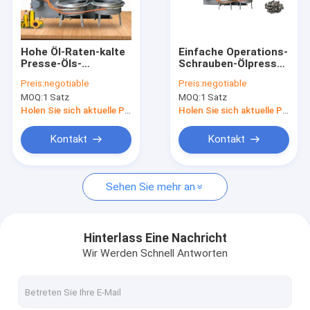
Über uns
Fabrik-Ausflug
Hohe Öl-Raten-kalte
Einfache Operations-
Presse-Öls-
Schrauben-Ölpresse-
Qualitätskontrolle
Extraktionmaschine
Maschinen-Erdnuss-
Preis:
negotiable
Preis:
negotiable
100 - 130
kaltes Presse-Öl, das
MOQ:
1 Satz
MOQ:
1 Satz
U-/minquetscher-
Maschine herstellt
Treten Sie mit uns in Verbindung
Geschwindigkeit
Holen Sie sich aktuelle Preis
Holen Sie sich aktuelle Preis
Fordern Sie ein Zitat
Kontakt
Kontakt
Sehen Sie mehr an
Presse-Maschine des technischen Öls
Hydraulikölpressemaschine
Hinterlass Eine Nachricht
Wir Werden Schnell Antworten
Schrauben-Ölpresse-Maschine
Lebensmittelverarbeitungs-Maschine