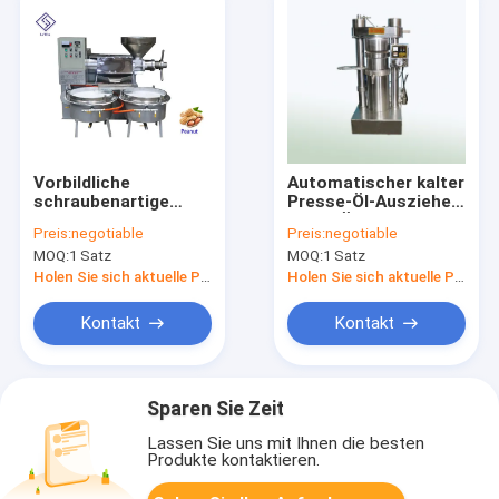
Vorbildliche
Automatischer kalter
schraubenartige
Presse-Öl-Auszieher-
Maschinen-kalter
kleine Öls-
Preis:
negotiable
Preis:
negotiable
Presse-Öl-Auszieher
Extraktionmaschine
MOQ:
1 Satz
MOQ:
1 Satz
der Presse-6YL-120
670 * 950 * 1460mm
mit Ölfilter
Holen Sie sich aktuelle Preis
Holen Sie sich aktuelle Preis
Kontakt
Kontakt
Sparen Sie Zeit
Lassen Sie uns mit Ihnen die besten
Produkte kontaktieren.