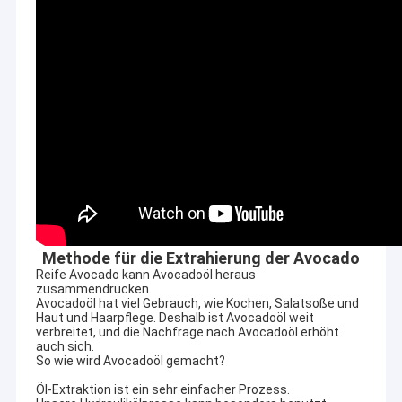
Methode für die Extrahierung der Avocado
Reife Avocado kann Avocadoöl heraus
zusammendrücken.
Avocadoöl hat viel Gebrauch, wie Kochen, Salatsoße und
Haut und Haarpflege. Deshalb ist Avocadoöl weit
verbreitet, und die Nachfrage nach Avocadoöl erhöht
auch sich.
So wie wird Avocadoöl gemacht?
Öl-Extraktion ist ein sehr einfacher Prozess.