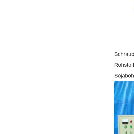
Schraub
Rohsto
Sojabo