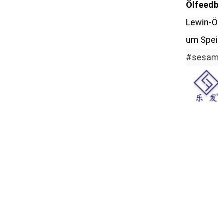
Ölfeedb
Lewin-Ö
um Speis
#sesam