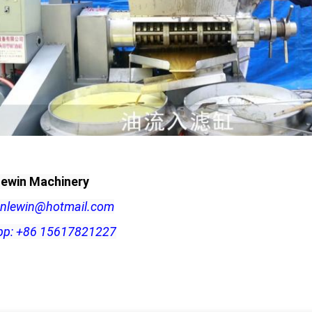
ewin Machinery
 hnlewin@hotmail.com
p: +86 15617821227