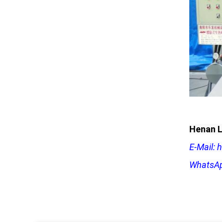
Henan L
E-Mail:
WhatsAp