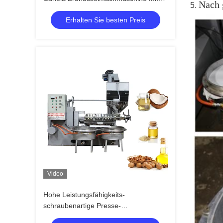
Nach g
5.
380V
Erhalten Sie besten Preis
Video
Hohe Leistungsfähigkeits-
schraubenartige Presse-
Maschinen-/Spindelpresse-Öl-