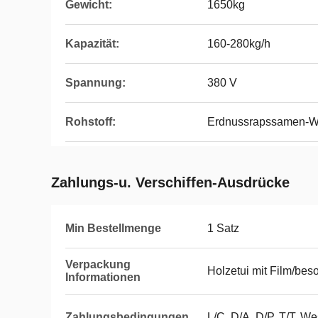
Gewicht:
1650kg
Kapazität:
160-280kg/h
Spannung:
380 V
Rohstoff:
Erdnussrapssamen-W
Zahlungs-u. Verschiffen-Ausdrücke
Min Bestellmenge
1 Satz
Verpackung
Holzetui mit Film/bes
Informationen
Zahlungsbedingungen
L/C, D/A, D/P, T/T, 