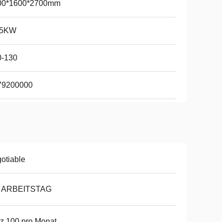
00*1600*2700mm
.5KW
0-130
79200000
otiable
8 ARBEITSTAG
z 100 pro Monat