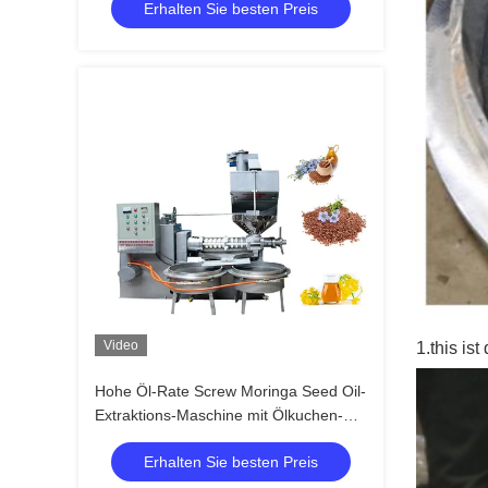
Erhalten Sie besten Preis
Extraktion 6YL-160
Video
1.this ist
Hohe Öl-Rate Screw Moringa Seed Oil-
Extraktions-Maschine mit Ölkuchen-
Zufuhr
Erhalten Sie besten Preis