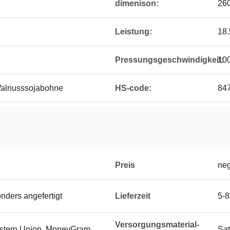
dimenison:
26
Leistung:
18
Pressungsgeschwindigkeit:
10
alnusssojabohne
HS-code:
84
Preis
neg
onders angefertigt
Lieferzeit
5-
Versorgungsmaterial-
Western Union, MoneyGram
Sat