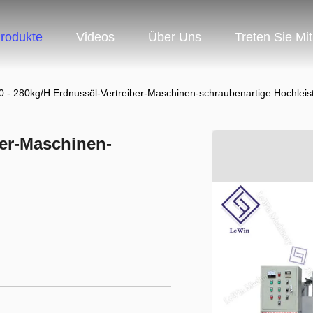
rodukte
Videos
Über Uns
Treten Sie Mi
0 - 280kg/H Erdnussöl-Vertreiber-Maschinen-schraubenartige Hochleis
ber-Maschinen-