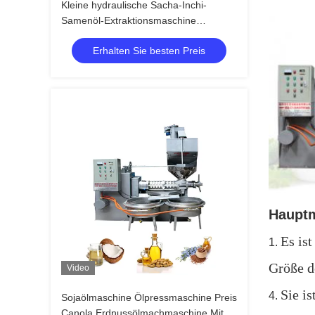
Kleine hydraulische Sacha-Inchi-
Samenöl-Extraktionsmaschine
Ölpressmaschine
Erhalten Sie besten Preis
Haupt
Es ist
1.
Größe de
Video
Sie i
4.
Sojaölmaschine Ölpressmaschine Preis
Canola Erdnussölmachmaschine Mit