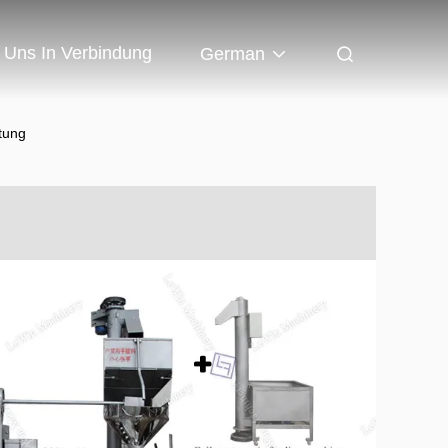
t Uns In Verbindung
German
tung