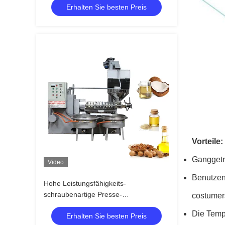
Erhalten Sie besten Preis
Vorteile:
Ganggetr
Video
Benutzen
Hohe Leistungsfähigkeits-
schraubenartige Presse-
costumers
Maschinen-/Spindelpresse-Öl-
Die Tempe
Erhalten Sie besten Preis
Extraktion 6YL-160