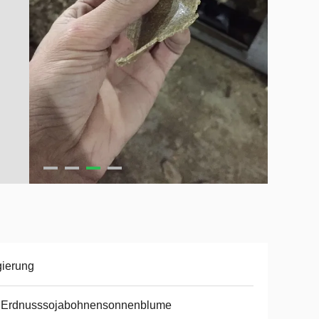
ierung
t Erdnusssojabohnensonnenblume