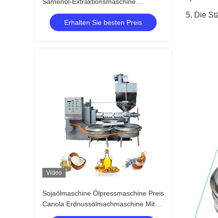
Samenöl-Extraktionsmaschine
Ölpressmaschine
5. Die S
Erhalten Sie besten Preis
Video
Sojaölmaschine Ölpressmaschine Preis
Canola Erdnussölmachmaschine Mit
380V