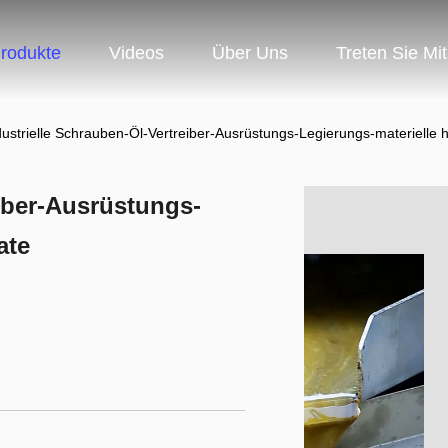
rodukte
Videos
Über Uns
Treten Sie Mi
dustrielle Schrauben-Öl-Vertreiber-Ausrüstungs-Legierungs-materielle 
eiber-Ausrüstungs-
ate