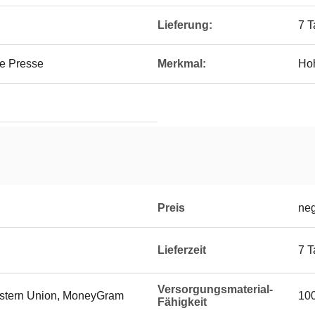
Lieferung:
7 T
ße Presse
Merkmal:
Hoh
Preis
neg
Lieferzeit
7 T
Versorgungsmaterial-
Western Union, MoneyGram
100
Fähigkeit