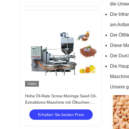
die Umwe
Die Infr
am Anfan
Der Ölfil
Diese Ma
Der Durc
Die Haup
Maschine
Video
Unsere g
Hohe Öl-Rate Screw Moringa Seed Oil-
Extraktions-Maschine mit Ölkuchen-
Zufuhr
Erhalten Sie besten Preis