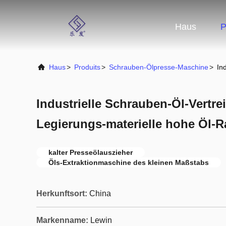
Haus
P
Haus
>
Produits
>
Schrauben-Ölpresse-Maschine
>
In
Industrielle Schrauben-Öl-Vertr
Legierungs-materielle hohe Öl-R
kalter Presseölauszieher
Öls-Extraktionmaschine des kleinen Maßstabs
Herkunftsort:
China
Markenname:
Lewin