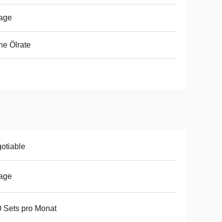
age
e Ölrate
otiable
age
 Sets pro Monat