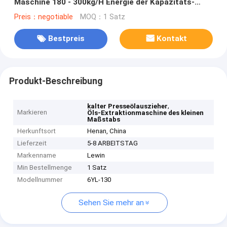
Maschine 180 - 300kg/H Energie der Kapazitäts-
22kw
Preis：negotiable
MOQ：1 Satz
Bestpreis
Kontakt
Produkt-Beschreibung
,
kalter Presseölauszieher
Markieren
Öls-Extraktionmaschine des kleinen
Maßstabs
Herkunftsort
Henan, China
Lieferzeit
5-8 ARBEITSTAG
Markenname
Lewin
Min Bestellmenge
1 Satz
Modellnummer
6YL-130
Sehen Sie mehr an