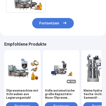
Maschine 180 - 300kg/H
Energie der Kapazitäts-22kw
Fortsetzen
Empfohlene Produkte
Ölpressmaschine mit
Volle automatische
Kleine hydraul
Schrauben aus
große Kapazitäts-
Sacha-Inchi-
Legierungsstahl
Nuss-Ölpresse
Samenöl-
bearbeitet kalte
Extraktionsma
Presse 380v
Ölpressmasch