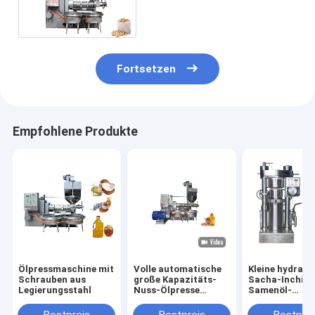
Spiralen-Öl-Prozess-
Maschine mit hohem Öl-
Ertrag
Fortsetzen
Empfohlene Produkte
Ölpressmaschine mit
Volle automatische
Kleine hydraul
Schrauben aus
große Kapazitäts-
Sacha-Inchi-
Legierungsstahl
Nuss-Ölpresse
Samenöl-
bearbeitet kalte
Extraktionsma
Presse 380v
Ölpressmasch