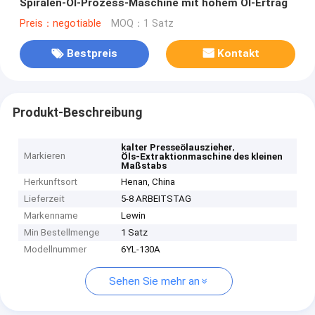
Spiralen-Öl-Prozess-Maschine mit hohem Öl-Ertrag
Preis：negotiable
MOQ：1 Satz
Bestpreis
Kontakt
Produkt-Beschreibung
,
kalter Presseölauszieher
Markieren
Öls-Extraktionmaschine des kleinen
Maßstabs
Herkunftsort
Henan, China
Lieferzeit
5-8 ARBEITSTAG
Markenname
Lewin
Min Bestellmenge
1 Satz
Modellnummer
6YL-130A
Sehen Sie mehr an